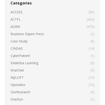
Categories
ACCESS
(99)
ACTFL
(423)
AORN
(473)
Business Expert Press
(2)
Case Study
(6)
CINDAS
(14)
CyberPatient
(1)
Evidentia Learning
(5)
ImaChek
(5)
MyLOFT
(10)
OpenAlex
(15)
OurResearch
(9)
Overton
(1)