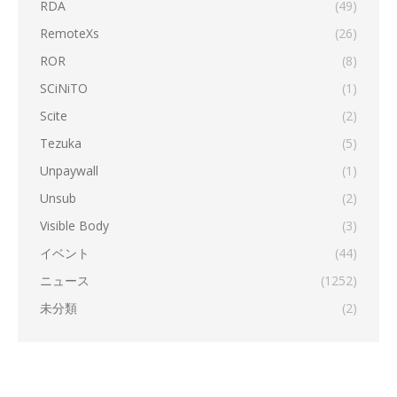
RDA
(49)
RemoteXs
(26)
ROR
(8)
SCiNiTO
(1)
Scite
(2)
Tezuka
(5)
Unpaywall
(1)
Unsub
(2)
Visible Body
(3)
イベント
(44)
ニュース
(1252)
未分類
(2)