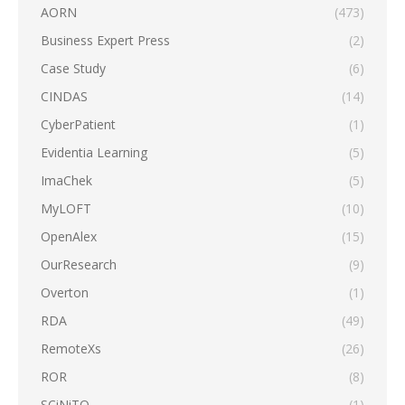
AORN
(473)
Business Expert Press
(2)
Case Study
(6)
CINDAS
(14)
CyberPatient
(1)
Evidentia Learning
(5)
ImaChek
(5)
MyLOFT
(10)
OpenAlex
(15)
OurResearch
(9)
Overton
(1)
RDA
(49)
RemoteXs
(26)
ROR
(8)
SCiNiTO
(1)