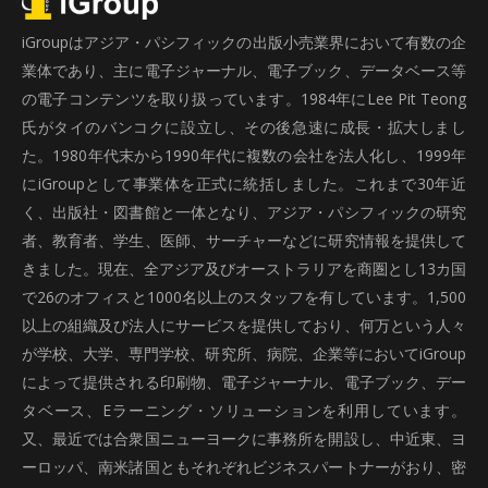
iGroupはアジア・パシフィックの出版小売業界において有数の企
業体であり、主に電子ジャーナル、電子ブック、データベース等
の電子コンテンツを取り扱っています。1984年にLee Pit Teong
氏がタイのバンコクに設立し、その後急速に成長・拡大しまし
た。1980年代末から1990年代に複数の会社を法人化し、1999年
にiGroupとして事業体を正式に統括しました。これまで30年近
く、出版社・図書館と一体となり、アジア・パシフィックの研究
者、教育者、学生、医師、サーチャーなどに研究情報を提供して
きました。現在、全アジア及びオーストラリアを商圏とし13カ国
で26のオフィスと1000名以上のスタッフを有しています。1,500
以上の組織及び法人にサービスを提供しており、何万という人々
が学校、大学、専門学校、研究所、病院、企業等においてiGroup
によって提供される印刷物、電子ジャーナル、電子ブック、デー
タベース、Eラーニング・ソリューションを利用しています。
又、最近では合衆国ニューヨークに事務所を開設し、中近東、ヨ
ーロッパ、南米諸国ともそれぞれビジネスパートナーがおり、密