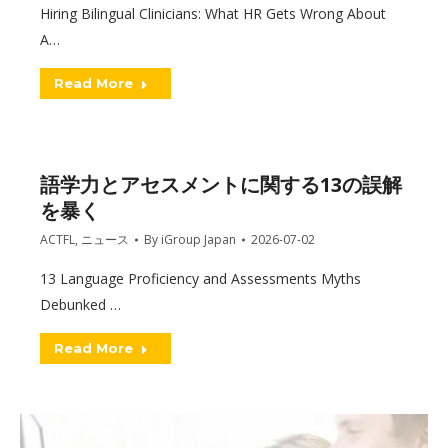
Hiring Bilingual Clinicians: What HR Gets Wrong About
A…
Read More
語学力とアセスメントに関する13の誤解
を暴く
ACTFL
,
ニュース
By
iGroup Japan
2026-07-02
13 Language Proficiency and Assessments Myths
Debunked …
Read More