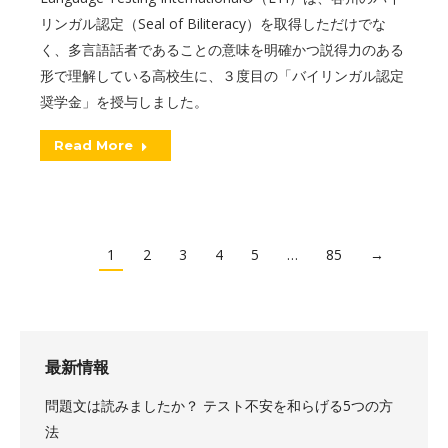
リンガル認定（Seal of Biliteracy）を取得しただけでな
く、多言語話者であることの意味を明確かつ説得力のある
形で理解している高校生に、３度目の「バイリンガル認定
奨学金」を授与しました。
Read More
1
2
3
4
5
…
85
→
最新情報
問題文は読みましたか？ テスト不安を和らげる5つの方
法