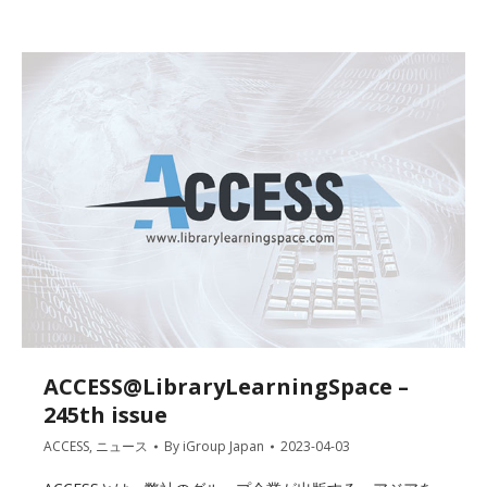
ACCESS@LibraryLearningSpace –
245th issue
ACCESS
,
ニュース
By
iGroup Japan
2023-04-03