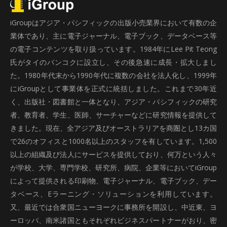
iGroupはアジア・パシフィックの出版小売業界において有数の企
業体であり、主に電子ジャーナル、電子ブック、データベース等
の電子コンテンツを取り扱っています。1984年にLee Pit Teong
氏がタイのバンコクに設立し、その後急速に成長・拡大しまし
た。1980年代末から1990年代に複数の会社を法人化し、1999年
にiGroupとして事業体を正式に統括しました。これまで30年近
く、出版社・図書館と一体となり、アジア・パシフィックの研究
者、教育者、学生、医師、サーチャーなどに研究情報を提供して
きました。現在、全アジア及びオーストラリアを商圏とし13カ国
で26のオフィスと1000名以上のスタッフを有しています。1,500
以上の組織及び法人にサービスを提供しており、何万という人々
が学校、大学、専門学校、研究所、病院、企業等においてiGroup
によって提供される印刷物、電子ジャーナル、電子ブック、デー
タベース、Eラーニング・ソリューションを利用しています。
又、最近では合衆国ニューヨークに事務所を開設し、中近東、ヨ
ーロッパ、南米諸国ともそれぞれビジネスパートナーがおり、密