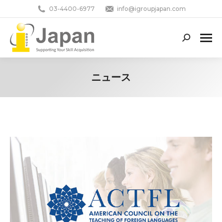
03-4400-6977
info@igroupjapan.com
Search:
ニュース
You are here: