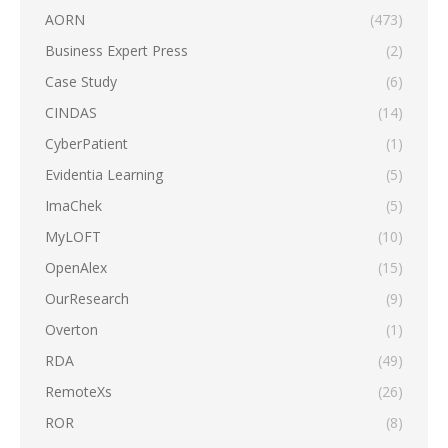
AORN
(473)
Business Expert Press
(2)
Case Study
(6)
CINDAS
(14)
CyberPatient
(1)
Evidentia Learning
(5)
ImaChek
(5)
MyLOFT
(10)
OpenAlex
(15)
OurResearch
(9)
Overton
(1)
RDA
(49)
RemoteXs
(26)
ROR
(8)