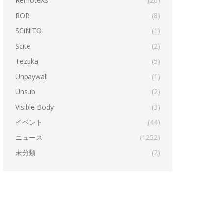
RemoteXs
(26)
ROR
(8)
SCiNiTO
(1)
Scite
(2)
Tezuka
(5)
Unpaywall
(1)
Unsub
(2)
Visible Body
(3)
イベント
(44)
ニュース
(1252)
未分類
(2)