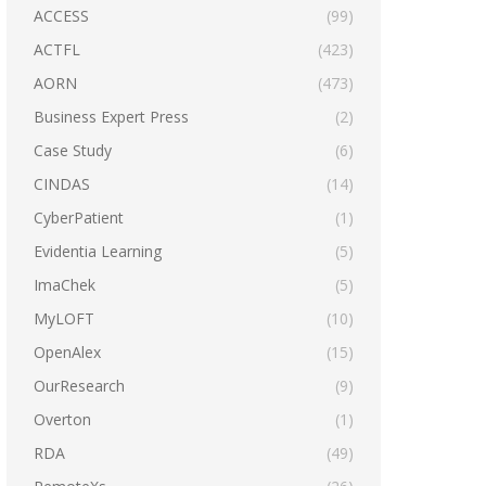
ACCESS
(99)
ACTFL
(423)
AORN
(473)
Business Expert Press
(2)
Case Study
(6)
CINDAS
(14)
CyberPatient
(1)
Evidentia Learning
(5)
ImaChek
(5)
MyLOFT
(10)
OpenAlex
(15)
OurResearch
(9)
Overton
(1)
RDA
(49)