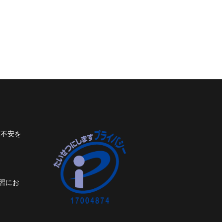
ト不安を
習にお