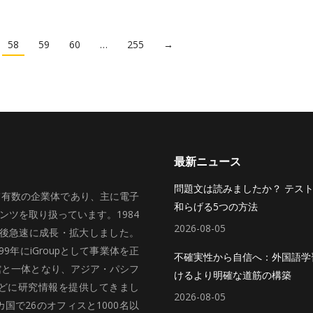
58
59
60
…
255
→
最新ニュース
問題文は読みましたか？ テス
いて有数の企業体であり、主に電子
和らげる5つの方法
ツを取り扱っています。1984
2026-08-05
、その後急速に成長・拡大しました。
99年にiGroupとして事業体を正
不確実性から自信へ：外国語学
館と一体となり、アジア・パシフ
けるより明確な道筋の構築
どに研究情報を提供してきまし
2026-08-05
国で26のオフィスと1000名以