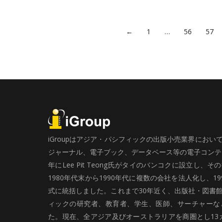
←
1
…
56
57
iGroupはアジア・パシフィックの出版小売業界にお
ジャーナル、電子ブック、データベース等の電子コンテン
年にLee Pit Teong氏がタイのバンコクに設立し
1980年代末から1990年代に複数の会社を法人化し、19
式に統括しました。これまで30年近く、出版社・図書
ィックの研究者、教育者、学生、医師、サーチャーな
た。現在、全アジア及びオーストラリアを商圏とし13カ