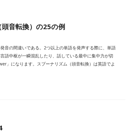
ム（頭音転換）の25の例
発音の間違いである。2つ以上の単語を発声する際に、単語
の言語中枢が一瞬混乱したり、話している最中に集中力が切
e a tower」になります。スプーナリズム（頭音転換）は英語でよ
4