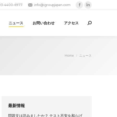
03-4400-6977
info@igroupjapan.com
Facebook
Linkedin
page
page
opens
opens
ニュース
お問い合わせ
アクセス
Search:
in
in
new
new
window
window
You are here:
Home
ニュース
最新情報
問題文は読みましたか？ テスト不安を和らげ