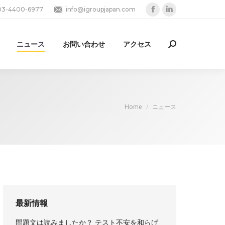
03-4400-6977
info@igroupjapan.com
Facebook
Linkedin
page
page
opens
opens
ニュース
お問い合わせ
アクセス
Search:
in
in
new
new
window
window
You are here:
Home
ニュース
最新情報
問題文は読みましたか？ テスト不安を和らげ