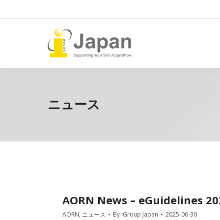
ニュース
AORN News – eGuidelines 2
AORN
,
ニュース
By
iGroup Japan
2025-06-30