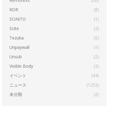
RemoteXs
(26)
ROR
(8)
SCiNiTO
(1)
Scite
(2)
Tezuka
(5)
Unpaywall
(1)
Unsub
(2)
Visible Body
(3)
イベント
(44)
ニュース
(1252)
未分類
(2)