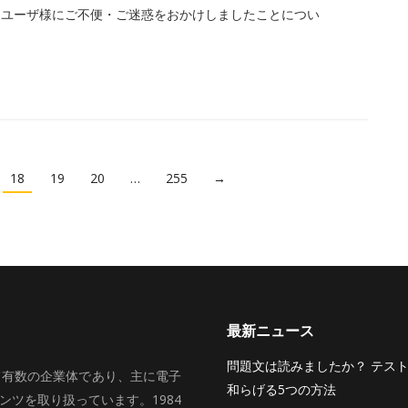
ドユーザ様にご不便・ご迷惑をおかけしましたことについ
18
19
20
…
255
→
最新ニュース
問題文は読みましたか？ テス
いて有数の企業体であり、主に電子
和らげる5つの方法
ツを取り扱っています。1984