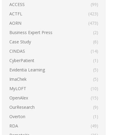
ACCESS
(99)
ACTFL
(423)
AORN
(473)
Business Expert Press
(2)
Case Study
(6)
CINDAS
(14)
CyberPatient
(1)
Evidentia Learning
(5)
ImaChek
(5)
MyLOFT
(10)
OpenAlex
(15)
OurResearch
(9)
Overton
(1)
RDA
(49)