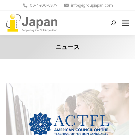
03-4400-6977
info@igroupjapan.com
Search:
ニュース
You are here: