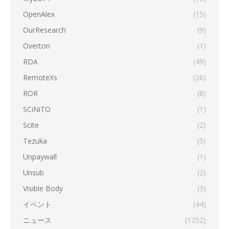
OpenAlex
(15)
OurResearch
(9)
Overton
(1)
RDA
(49)
RemoteXs
(26)
ROR
(8)
SCiNiTO
(1)
Scite
(2)
Tezuka
(5)
Unpaywall
(1)
Unsub
(2)
Visible Body
(3)
イベント
(44)
ニュース
(1252)