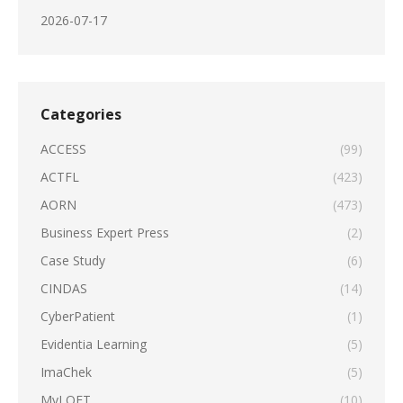
2026-07-17
Categories
ACCESS
(99)
ACTFL
(423)
AORN
(473)
Business Expert Press
(2)
Case Study
(6)
CINDAS
(14)
CyberPatient
(1)
Evidentia Learning
(5)
ImaChek
(5)
MyLOFT
(10)