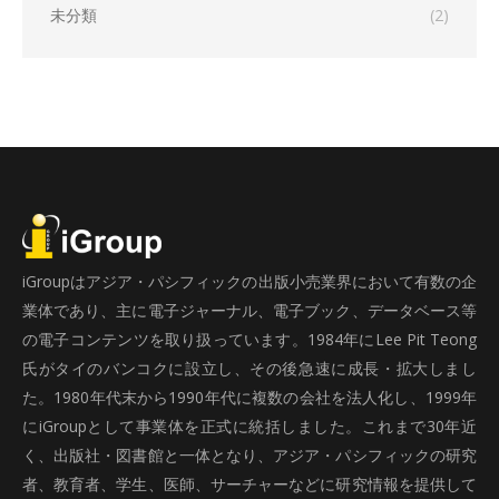
未分類
(2)
iGroupはアジア・パシフィックの出版小売業界において有数の企
業体であり、主に電子ジャーナル、電子ブック、データベース等
の電子コンテンツを取り扱っています。1984年にLee Pit Teong
氏がタイのバンコクに設立し、その後急速に成長・拡大しまし
た。1980年代末から1990年代に複数の会社を法人化し、1999年
にiGroupとして事業体を正式に統括しました。これまで30年近
く、出版社・図書館と一体となり、アジア・パシフィックの研究
者、教育者、学生、医師、サーチャーなどに研究情報を提供して