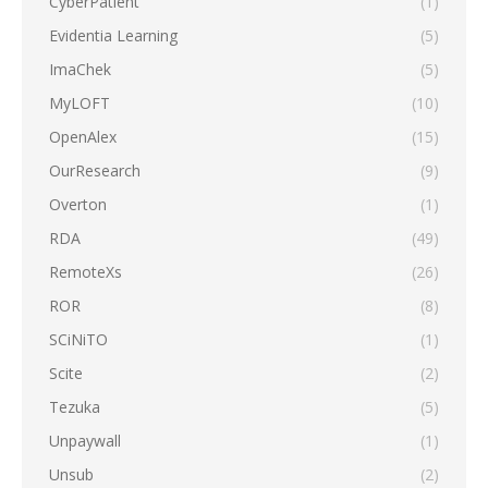
CyberPatient
(1)
Evidentia Learning
(5)
ImaChek
(5)
MyLOFT
(10)
OpenAlex
(15)
OurResearch
(9)
Overton
(1)
RDA
(49)
RemoteXs
(26)
ROR
(8)
SCiNiTO
(1)
Scite
(2)
Tezuka
(5)
Unpaywall
(1)
Unsub
(2)