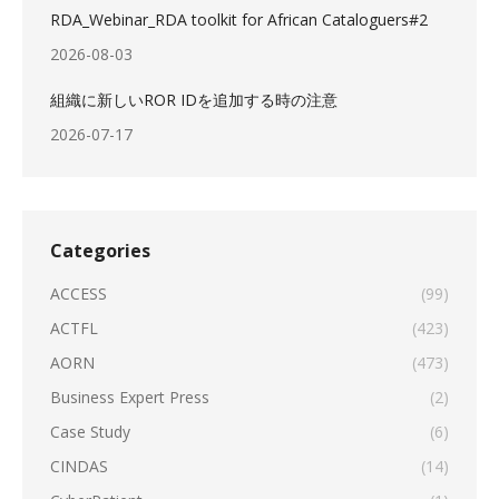
RDA_Webinar_RDA toolkit for African Cataloguers#2
2026-08-03
組織に新しいROR IDを追加する時の注意
2026-07-17
Categories
ACCESS
(99)
ACTFL
(423)
AORN
(473)
Business Expert Press
(2)
Case Study
(6)
CINDAS
(14)