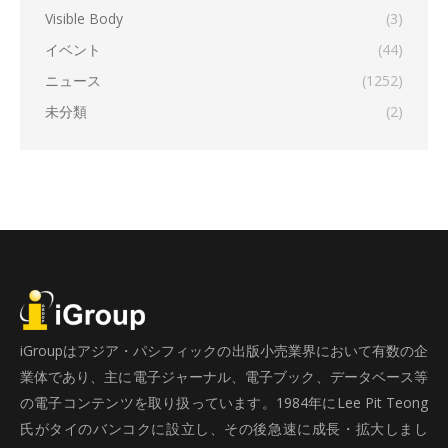
Visible Body
(3)
イベント
(44)
ニュース
(1252)
未分類
(2)
iGroupはアジア・パシフィックの出版小売業界において有数の企
業体であり、主に電子ジャーナル、電子ブック、データベース等
の電子コンテンツを取り扱っています。1984年にLee Pit Teong
氏がタイのバンコクに設立し、その後急速に成長・拡大しまし