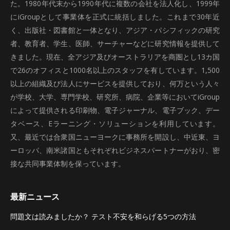
た。1980年代末から1990年代に複数の会社を法人化し、1999年
にiGroupとして事業体を正式に統括しました。これまで30年近
く、出版社・図書館と一体となり、アジア・パシフィックの研究
者、教育者、学生、医師、サーチャーなどに研究情報を提供して
きました。現在、全アジア及びオーストラリアを商圏とし13カ国
で26のオフィスと1000名以上のスタッフを有しています。1,500
以上の組織及び法人にサービスを提供しており、何万という人々
が学校、大学、専門学校、研究所、病院、企業等においてiGroup
によって提供される印刷物、電子ジャーナル、電子ブック、デー
タベース、Eラーニング・ソリューションを利用しています。
又、最近では合衆国ニューヨークに事務所を開設し、中近東、ヨ
ーロッパ、南米諸国ともそれぞれビジネスパートナーがおり、密
接な共同事業体制を保っています。
最新ニュース
問題文は読みましたか？ テスト不安を和らげる5つの方法