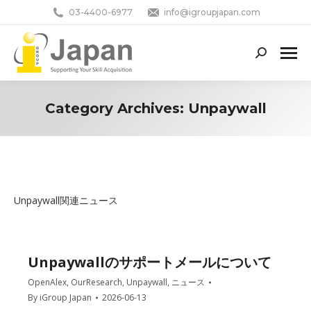
03-4400-6977
info@igroupjapan.com
Search:
Category Archives:
Unpaywall
You are here:
Unpaywall関連ニュース
Unpaywallのサポートメールについて
OpenAlex
,
OurResearch
,
Unpaywall
,
ニュース
By
iGroup Japan
2026-06-13