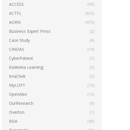
ACCESS
(99)
ACTFL
(423)
AORN
(473)
Business Expert Press
(2)
Case Study
(6)
CINDAS
(14)
CyberPatient
(1)
Evidentia Learning
(5)
ImaChek
(5)
MyLOFT
(10)
OpenAlex
(15)
OurResearch
(9)
Overton
(1)
RDA
(49)