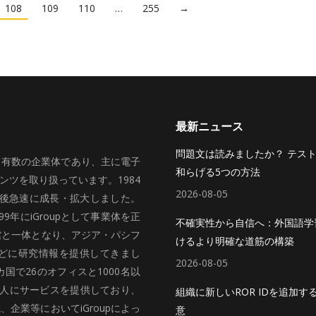
108
109
110
…
255
→
最新ニュース
問題文は読みましたか？ テス
いて有数の企業体であり、主に電子
和らげる5つの方法
ツを取り扱っています。1984
2026-08-05
、その後急速に成長・拡大しました。
99年にiGroupとして事業体を正
不確実性から自信へ：外国語学
館と一体となり、アジア・パシフ
けるより明確な道筋の構築
どに研究情報を提供してきまし
2026-08-05
国で26のオフィスと1000名以
法人にサービスを提供しており、
組織に新しいROR IDを追加す
企業等においてiGroupによっ
意