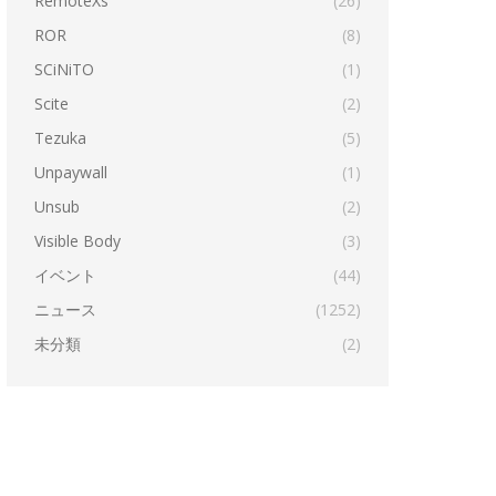
RemoteXs
(26)
ROR
(8)
SCiNiTO
(1)
Scite
(2)
Tezuka
(5)
Unpaywall
(1)
Unsub
(2)
Visible Body
(3)
イベント
(44)
ニュース
(1252)
未分類
(2)