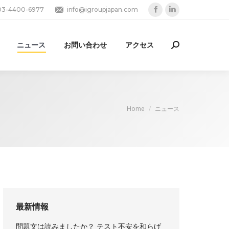
03-4400-6977
info@igroupjapan.com
Facebook
Linkedin
page
page
opens
opens
ニュース
お問い合わせ
アクセス
Search:
in
in
new
new
window
window
You are here:
Home
ニュース
最新情報
問題文は読みましたか？ テスト不安を和らげ