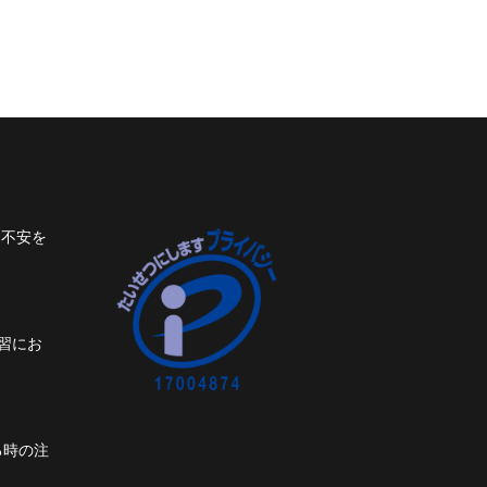
ト不安を
習にお
る時の注