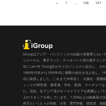
←
1
…
106
107
iGroupはアジア・パシフィックの出版小売業界にお
ジャーナル、電子ブック、データベース等の電子コンテン
年にLee Pit Teong氏がタイのバンコクに設立し
1980年代末から1990年代に複数の会社を法人化し、19
式に統括しました。これまで30年近く、出版社・図書
ィックの研究者、教育者、学生、医師、サーチャーな
た。現在、全アジア及びオーストラリアを商圏とし13カ
上のスタッフを有しています。1,500以上の組織及び
何万という人々が学校、大学、専門学校、研究所、病院、