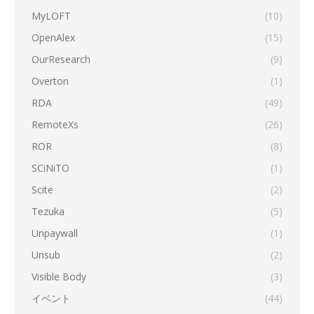
MyLOFT
(10)
OpenAlex
(15)
OurResearch
(9)
Overton
(1)
RDA
(49)
RemoteXs
(26)
ROR
(8)
SCiNiTO
(1)
Scite
(2)
Tezuka
(5)
Unpaywall
(1)
Unsub
(2)
Visible Body
(3)
イベント
(44)