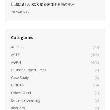
組織に新しいROR IDを追加する時の注意
2026-07-17
Categories
ACCESS
(99)
ACTFL
(423)
AORN
(473)
Business Expert Press
(2)
Case Study
(6)
CINDAS
(14)
CyberPatient
(1)
Evidentia Learning
(5)
ImaChek
(5)