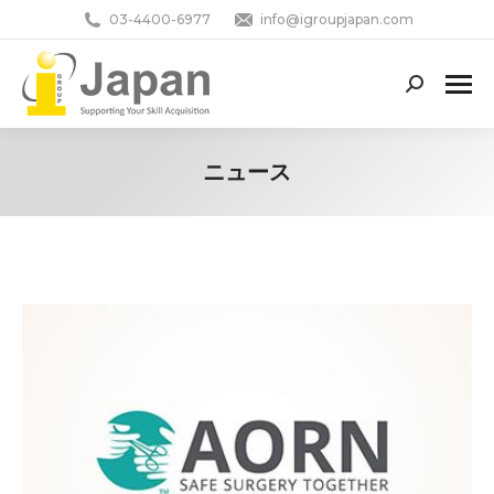
03-4400-6977
info@igroupjapan.com
Search:
ニュース
You are here: