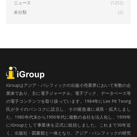
ニュース
(1252)
未分類
(2)
iGroupはアジア・パシフィックの出版小売業界において有数の企
業体であり、主に電子ジャーナル、電子ブック、データベース等
の電子コンテンツを取り扱っています。1984年にLee Pit Teong
氏がタイのバンコクに設立し、その後急速に成長・拡大しまし
た。1980年代末から1990年代に複数の会社を法人化し、1999年
にiGroupとして事業体を正式に統括しました。これまで30年近
く、出版社・図書館と一体となり、アジア・パシフィックの研究