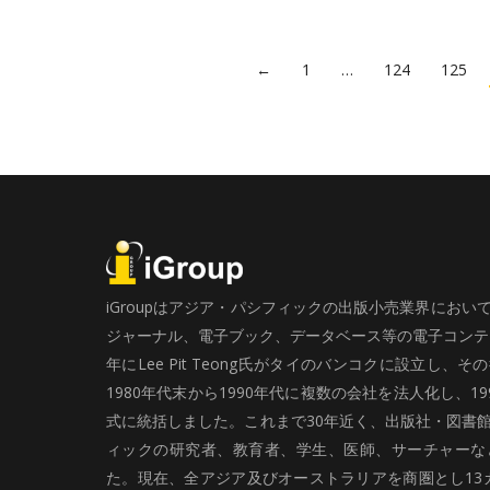
←
1
…
124
125
iGroupはアジア・パシフィックの出版小売業界にお
ジャーナル、電子ブック、データベース等の電子コンテン
年にLee Pit Teong氏がタイのバンコクに設立し
1980年代末から1990年代に複数の会社を法人化し、19
式に統括しました。これまで30年近く、出版社・図書
ィックの研究者、教育者、学生、医師、サーチャーな
た。現在、全アジア及びオーストラリアを商圏とし13カ