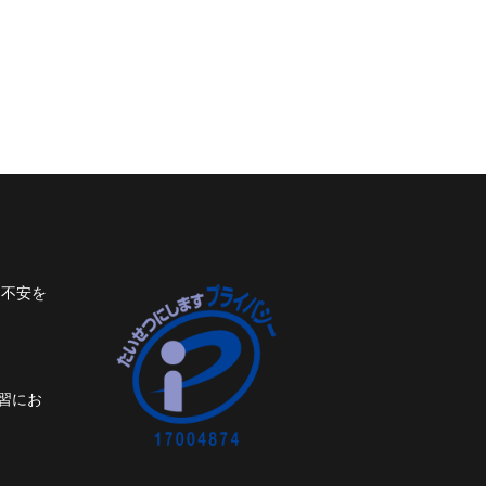
ト不安を
習にお