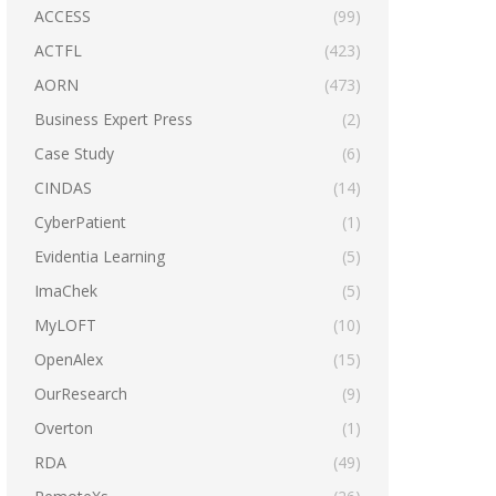
ACCESS
(99)
ACTFL
(423)
AORN
(473)
Business Expert Press
(2)
Case Study
(6)
CINDAS
(14)
CyberPatient
(1)
Evidentia Learning
(5)
ImaChek
(5)
MyLOFT
(10)
OpenAlex
(15)
OurResearch
(9)
Overton
(1)
RDA
(49)