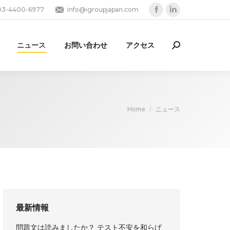
03-4400-6977
info@igroupjapan.com
Facebook
Linkedin
page
page
opens
opens
ニュース
お問い合わせ
アクセス
Search:
in
in
new
new
window
window
You are here:
Home
ニュース
最新情報
問題文は読みましたか？ テスト不安を和らげ