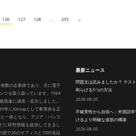
126
127
128
…
255
→
最新ニュース
問題文は読みましたか？ テス
いて有数の企業体であり、主に電子
和らげる5つの方法
ツを取り扱っています。1984
2026-08-05
、その後急速に成長・拡大しました。
99年にiGroupとして事業体を正
不確実性から自信へ：外国語学
館と一体となり、アジア・パシフ
けるより明確な道筋の構築
どに研究情報を提供してきまし
2026-08-05
国で26のオフィスと1000名以