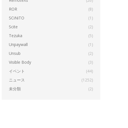
RemoteXs
(26)
ROR
(8)
SCiNiTO
(1)
Scite
(2)
Tezuka
(5)
Unpaywall
(1)
Unsub
(2)
Visible Body
(3)
イベント
(44)
ニュース
(1252)
未分類
(2)