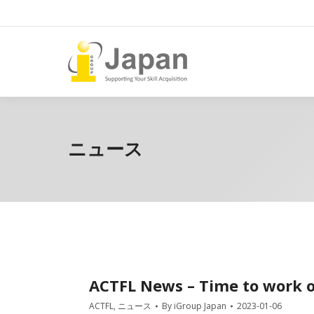
ニュース
ACTFL News – Time to work o
ACTFL
,
ニュース
By
iGroup Japan
2023-01-06