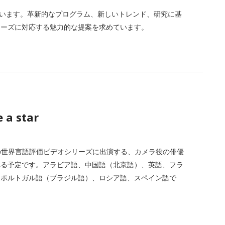
けています。革新的なプログラム、新しいトレンド、研究に基
ニーズに対応する魅力的な提案を求めています。
 a star
けの世界言語評価ビデオシリーズに出演する、カメラ役の俳優
れる予定です。アラビア語、中国語（北京語）、英語、フラ
、ポルトガル語（ブラジル語）、ロシア語、スペイン語で