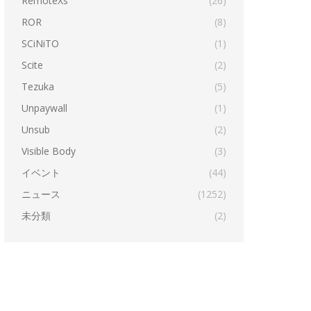
RemoteXs
(26)
ROR
(8)
SCiNiTO
(1)
Scite
(2)
Tezuka
(5)
Unpaywall
(1)
Unsub
(2)
Visible Body
(3)
イベント
(44)
ニュース
(1252)
未分類
(2)