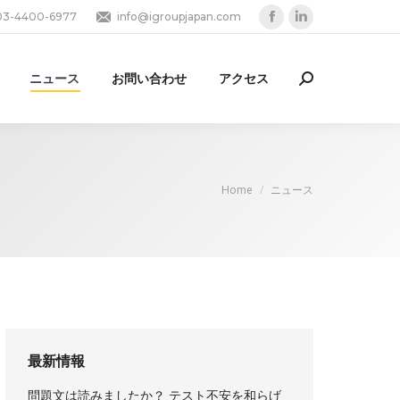
03-4400-6977
info@igroupjapan.com
Facebook
Linkedin
page
page
opens
opens
ニュース
お問い合わせ
アクセス
Search:
in
in
new
new
window
window
You are here:
Home
ニュース
最新情報
問題文は読みましたか？ テスト不安を和らげ