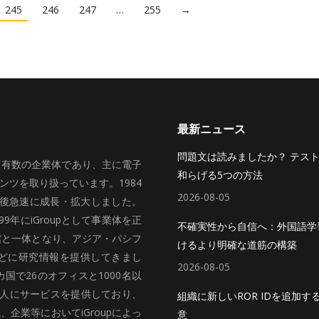
245
246
247
…
255
→
最新ニュース
問題文は読みましたか？ テス
いて有数の企業体であり、主に電子
和らげる5つの方法
ツを取り扱っています。1984
2026-08-05
、その後急速に成長・拡大しました。
99年にiGroupとして事業体を正
不確実性から自信へ：外国語学
館と一体となり、アジア・パシフ
けるより明確な道筋の構築
どに研究情報を提供してきまし
2026-08-05
国で26のオフィスと1000名以
法人にサービスを提供しており、
組織に新しいROR IDを追加す
企業等においてiGroupによっ
意