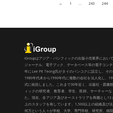
←
1
…
243
244
iGroupはアジア・パシフィックの出版小売業界にお
ジャーナル、電子ブック、データベース等の電子コンテン
年にLee Pit Teong氏がタイのバンコクに設立し
1980年代末から1990年代に複数の会社を法人化し、19
式に統括しました。これまで30年近く、出版社・図書
ィックの研究者、教育者、学生、医師、サーチャーな
た。現在、全アジア及びオーストラリアを商圏とし13カ
上のスタッフを有しています。1,500以上の組織及び
何万という人々が学校、大学、専門学校、研究所、病院、