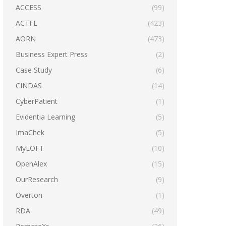
ACCESS
(99)
ACTFL
(423)
AORN
(473)
Business Expert Press
(2)
Case Study
(6)
CINDAS
(14)
CyberPatient
(1)
Evidentia Learning
(5)
ImaChek
(5)
MyLOFT
(10)
OpenAlex
(15)
OurResearch
(9)
Overton
(1)
RDA
(49)