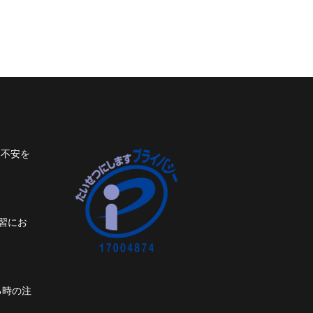
ト不安を
習にお
る時の注