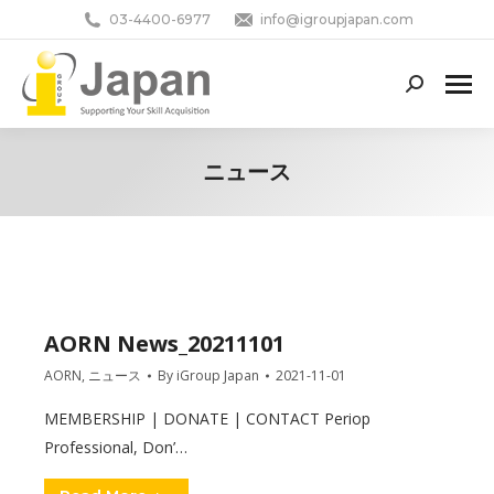
03-4400-6977
info@igroupjapan.com
Search:
ニュース
You are here:
AORN News_20211101
AORN
,
ニュース
By
iGroup Japan
2021-11-01
MEMBERSHIP | DONATE | CONTACT Periop
Professional, Don’…