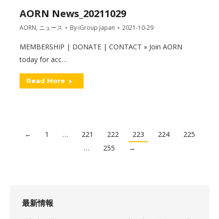
AORN News_20211029
AORN
,
ニュース
By
iGroup Japan
2021-10-29
MEMBERSHIP | DONATE | CONTACT » Join AORN
today for acc…
Read More
←
1
…
221
222
223
224
225
…
255
→
最新情報