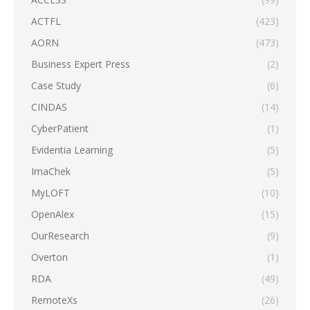
ACTFL
(423)
AORN
(473)
Business Expert Press
(2)
Case Study
(6)
CINDAS
(14)
CyberPatient
(1)
Evidentia Learning
(5)
ImaChek
(5)
MyLOFT
(10)
OpenAlex
(15)
OurResearch
(9)
Overton
(1)
RDA
(49)
RemoteXs
(26)