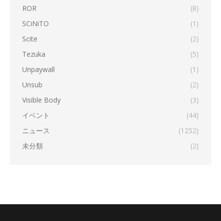
ROR
(8)
SCiNiTO
(1)
Scite
(2)
Tezuka
(5)
Unpaywall
(1)
Unsub
(2)
Visible Body
(3)
イベント
(44)
ニュース
(1252)
未分類
(2)