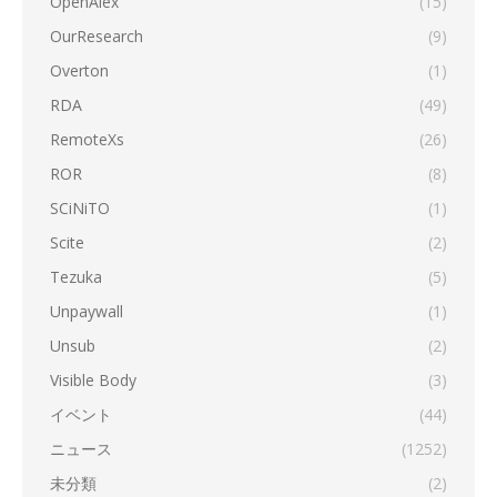
OpenAlex
(15)
OurResearch
(9)
Overton
(1)
RDA
(49)
RemoteXs
(26)
ROR
(8)
SCiNiTO
(1)
Scite
(2)
Tezuka
(5)
Unpaywall
(1)
Unsub
(2)
Visible Body
(3)
イベント
(44)
ニュース
(1252)
未分類
(2)