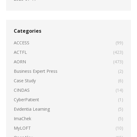
Categories
ACCESS
(99)
ACTFL
(423)
AORN
(473)
Business Expert Press
(2)
Case Study
(6)
CINDAS
(14)
CyberPatient
(1)
Evidentia Learning
(5)
ImaChek
(5)
MyLOFT
(10)