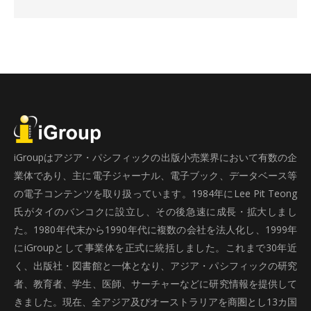
iGroupはアジア・パシフィックの出版小売業界において有数の企
業体であり、主に電子ジャーナル、電子ブック、データベース等
の電子コンテンツを取り扱っています。1984年にLee Pit Teong
氏がタイのバンコクに設立し、その後急速に成長・拡大しまし
た。1980年代末から1990年代に複数の会社を法人化し、1999年
にiGroupとして事業体を正式に統括しました。これまで30年近
く、出版社・図書館と一体となり、アジア・パシフィックの研究
者、教育者、学生、医師、サーチャーなどに研究情報を提供して
きました。現在、全アジア及びオーストラリアを商圏とし13カ国