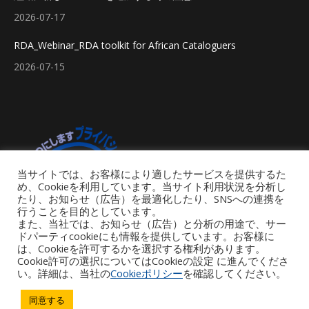
2026-07-17
RDA_Webinar_RDA toolkit for African Cataloguers
2026-07-15
当サイトでは、お客様により適したサービスを提供するた
め、Cookieを利用しています。当サイト利用状況を分析し
たり、お知らせ（広告）を最適化したり、SNSへの連携を
行うことを目的としています。
また、当社では、お知らせ（広告）と分析の用途で、サー
ドパーティcookieにも情報を提供しています。お客様に
は、Cookieを許可するかを選択する権利があります。
Cookie許可の選択についてはCookieの設定 に進んでくださ
い。詳細は、当社の
Cookieポリシー
を確認してください。
Footer Menu
同意する
Copyright © 2026 iGroup Japan. All rights reserved. Powered by iGroup