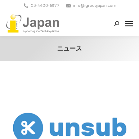
03-4400-6977
info@igroupjapan.com
Search:
ニュース
You are here: