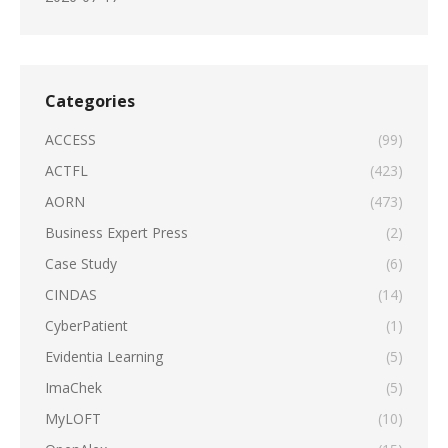
Categories
ACCESS
(99)
ACTFL
(423)
AORN
(473)
Business Expert Press
(2)
Case Study
(6)
CINDAS
(14)
CyberPatient
(1)
Evidentia Learning
(5)
ImaChek
(5)
MyLOFT
(10)