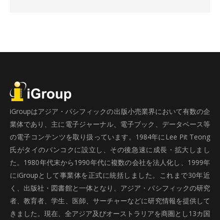
iGroupはアジア・パシフィックの出版小売業界において有数の企
業体であり、主に電子ジャーナル、電子ブック、データベース等
の電子コンテンツを取り扱っています。1984年にLee Pit Teong
氏がタイのバンコクに設立し、その後急速に成長・拡大しまし
た。1980年代末から1990年代に複数の会社を法人化し、1999年
にiGroupとして事業体を正式に統括しました。これまで30年近
く、出版社・図書館と一体となり、アジア・パシフィックの研究
者、教育者、学生、医師、サーチャーなどに研究情報を提供して
きました。現在、全アジア及びオーストラリアを商圏とし13カ国