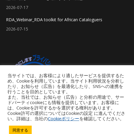
2026-07-17
RDA_Webinar_RDA toolkit for African Cataloguers
2026-07-15
当サイトでは、お客様により適したサービスを提供するた
め、Cookieを利用しています。当サイト利用状況を分析し
たり、お知らせ（広告）を最適化したり、SNSへの連携を
行うことを目的としています。
また、当社では、お知らせ（広告）と分析の用途で、サー
ドパーティcookieにも情報を提供しています。お客様に
は、Cookieを許可するかを選択する権利があります。
Cookie許可の選択についてはCookieの設定 に進んでくださ
い。詳細は、当社の
Cookieポリシー
を確認してください。
Footer Menu
同意する
Copyright © 2026 iGroup Japan. All rights reserved. Powered by iGroup