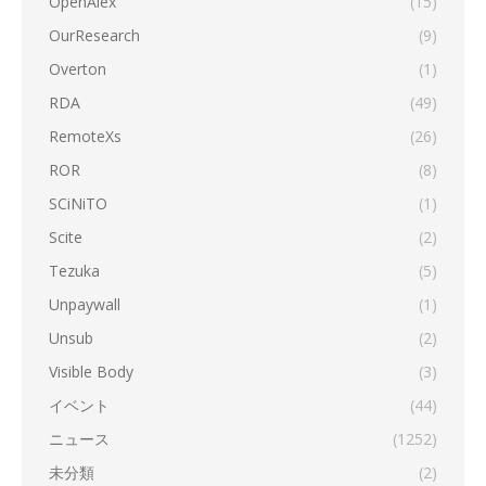
OpenAlex
(15)
OurResearch
(9)
Overton
(1)
RDA
(49)
RemoteXs
(26)
ROR
(8)
SCiNiTO
(1)
Scite
(2)
Tezuka
(5)
Unpaywall
(1)
Unsub
(2)
Visible Body
(3)
イベント
(44)
ニュース
(1252)
未分類
(2)