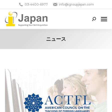
03-4400-6977
info@igroupjapan.com
Search:
ニュース
You are here: