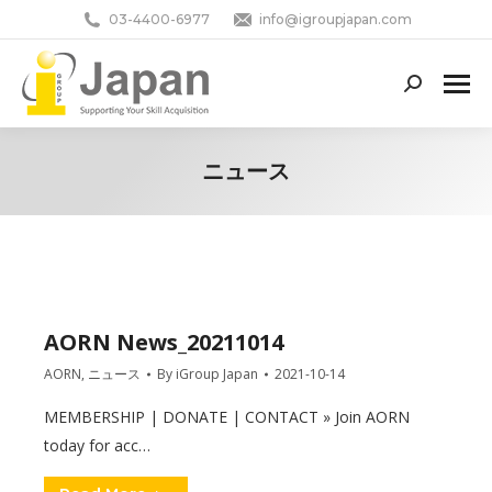
03-4400-6977
info@igroupjapan.com
Search:
ニュース
You are here:
AORN News_20211014
AORN
,
ニュース
By
iGroup Japan
2021-10-14
MEMBERSHIP | DONATE | CONTACT » Join AORN
today for acc…