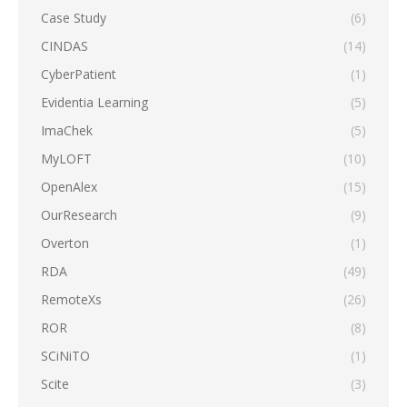
Case Study
(6)
CINDAS
(14)
CyberPatient
(1)
Evidentia Learning
(5)
ImaChek
(5)
MyLOFT
(10)
OpenAlex
(15)
OurResearch
(9)
Overton
(1)
RDA
(49)
RemoteXs
(26)
ROR
(8)
SCiNiTO
(1)
Scite
(3)