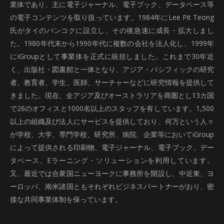
業体であり、主に電子ジャーナル、電子ブック、データベース等
の電子コンテンツを取り扱っています。1984年にLee Pit Teong
氏がタイのバンコクに設立し、その後急速に成長・拡大しまし
た。1980年代末から1990年代に複数の会社を法人化し、1999年
にiGroupとして事業体を正式に統括しました。これまで30年近
く、出版社・図書館と一体となり、アジア・パシフィックの研究
者、教育者、学生、医師、サーチャーなどに研究情報を提供して
きました。現在、全アジア及びオーストラリアを商圏とし13カ国
で26のオフィスと1000名以上のスタッフを有しています。1,500
以上の組織及び法人にサービスを提供しており、何万という人々
が学校、大学、専門学校、研究所、病院、企業等においてiGroup
によって提供される印刷物、電子ジャーナル、電子ブック、デー
タベース、Eラーニング・ソリューションを利用しています。
又、最近では合衆国ニューヨークに事務所を開設し、中近東、ヨ
ーロッパ、南米諸国ともそれぞれビジネスパートナーがおり、密
接な共同事業体制を保っています。