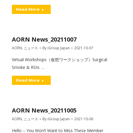
Read More
AORN News_20211007
AORN
,
ニュース
By
iGroup Japan
2021-10-07
Virtual Workshops（仮想ワークショップ）Surgical
Smoke & RSIs: …
Read More
AORN News_20211005
AORN
,
ニュース
By
iGroup Japan
2021-10-06
Hello – You Won’t Want to Miss These Member