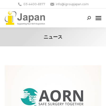
03-4400-6977
info@igroupjapan.com
Search:
ニュース
You are here: