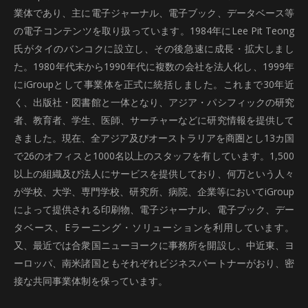
業体であり、主に電子ジャーナル、電子ブック、データベース等
の電子コンテンツを取り扱っています。1984年にLee Pit Teong
氏がタイのバンコクに設立し、その後急速に成長・拡大しまし
た。1980年代末から1990年代に複数の会社を法人化し、1999年
にiGroupとして事業体を正式に統括しました。これまで30年近
く、出版社・図書館と一体となり、アジア・パシフィックの研究
者、教育者、学生、医師、サーチャーなどに研究情報を提供して
きました。現在、全アジア及びオーストラリアを商圏とし13カ国
で26のオフィスと1000名以上のスタッフを有しています。1,500
以上の組織及び法人にサービスを提供しており、何万という人々
が学校、大学、専門学校、研究所、病院、企業等においてiGroup
によって提供される印刷物、電子ジャーナル、電子ブック、デー
タベース、Eラーニング・ソリューションを利用しています。
又、最近では合衆国ニューヨークに事務所を開設し、中近東、ヨ
ーロッパ、南米諸国ともそれぞれビジネスパートナーがおり、密
接な共同事業体制を保っています。