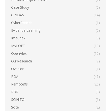
Case Study
(6)
CINDAS
(14)
CyberPatient
(1)
Evidentia Learning
(5)
ImaChek
(5)
MyLOFT
(10)
OpenAlex
(15)
OurResearch
(9)
Overton
(1)
RDA
(49)
RemoteXs
(26)
ROR
(8)
SCiNiTO
(1)
Scite
(2)