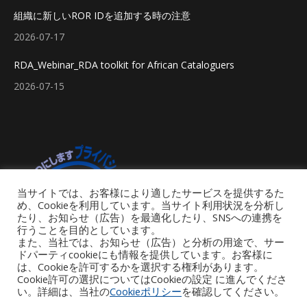
組織に新しいROR IDを追加する時の注意
2026-07-17
RDA_Webinar_RDA toolkit for African Cataloguers
2026-07-15
当サイトでは、お客様により適したサービスを提供するた
め、Cookieを利用しています。当サイト利用状況を分析し
たり、お知らせ（広告）を最適化したり、SNSへの連携を
行うことを目的としています。
また、当社では、お知らせ（広告）と分析の用途で、サー
ドパーティcookieにも情報を提供しています。お客様に
は、Cookieを許可するかを選択する権利があります。
Cookie許可の選択についてはCookieの設定 に進んでくださ
い。詳細は、当社の
Cookieポリシー
を確認してください。
Footer Menu