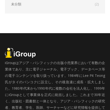
未分類
(2)
iGroupはアジア・パシフィックの出版小売業界において有数の企
業体であり、主に電子ジャーナル、電子ブック、データベース等
の電子コンテンツを取り扱っています。1984年にLee Pit Teong
氏がタイのバンコクに設立し、その後急速に成長・拡大しまし
た。1980年代末から1990年代に複数の会社を法人化し、1999年
にiGroupとして事業体を正式に統括しました。これまで30年近
く、出版社・図書館と一体となり、アジア・パシフィックの研究
者、教育者、学生、医師、サーチャーなどに研究情報を提供して