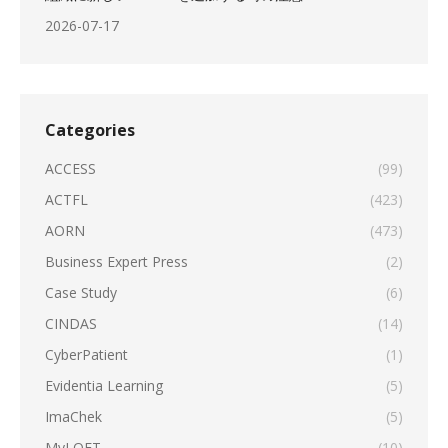
2026-07-17
Categories
ACCESS
(99)
ACTFL
(423)
AORN
(473)
Business Expert Press
(2)
Case Study
(6)
CINDAS
(14)
CyberPatient
(1)
Evidentia Learning
(5)
ImaChek
(5)
MyLOFT
(10)