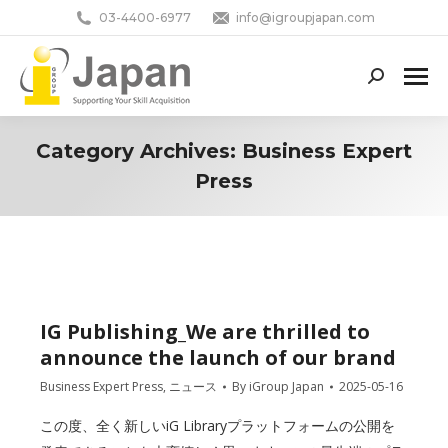
03-4400-6977
info@igroupjapan.com
Search:
Category Archives:
Business Expert
Press
You are here:
IG Publishing_We are thrilled to
announce the launch of our brand
Business Expert Press
,
ニュース
By
iGroup Japan
2025-05-16
この度、全く新しいiG Libraryプラットフォームの公開を