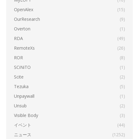
OpenAlex
(15)
OurResearch
(9)
Overton
(1)
RDA
(49)
RemoteXs
(26)
ROR
(8)
SCiNiTO
(1)
Scite
(2)
Tezuka
(5)
Unpaywall
(1)
Unsub
(2)
Visible Body
(3)
イベント
(44)
ニュース
(1252)