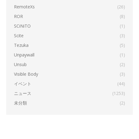
RemoteXs
(26)
ROR
(8)
SCiNiTO
(1)
Scite
(3)
Tezuka
(5)
Unpaywall
(1)
Unsub
(2)
Visible Body
(3)
イベント
(44)
ニュース
(1253)
未分類
(2)