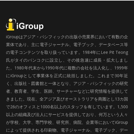
iGroupはアジア・パシフィックの出版小売業界において有数の企
業体であり、主に電子ジャーナル、電子ブック、データベース等
の電子コンテンツを取り扱っています。1984年にLee Pit Teong
氏がタイのバンコクに設立し、その後急速に成長・拡大しまし
た。1980年代末から1990年代に複数の会社を法人化し、1999年
にiGroupとして事業体を正式に統括しました。これまで30年近
く、出版社・図書館と一体となり、アジア・パシフィックの研究
者、教育者、学生、医師、サーチャーなどに研究情報を提供して
きました。現在、全アジア及びオーストラリアを商圏とし13カ国
で26のオフィスと1000名以上のスタッフを有しています。1,500
以上の組織及び法人にサービスを提供しており、何万という人々
が学校、大学、専門学校、研究所、病院、企業等においてiGroup
によって提供される印刷物、電子ジャーナル、電子ブック、デー