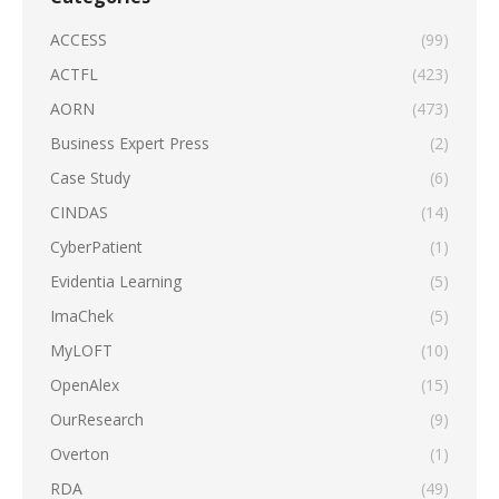
ACCESS
(99)
ACTFL
(423)
AORN
(473)
Business Expert Press
(2)
Case Study
(6)
CINDAS
(14)
CyberPatient
(1)
Evidentia Learning
(5)
ImaChek
(5)
MyLOFT
(10)
OpenAlex
(15)
OurResearch
(9)
Overton
(1)
RDA
(49)