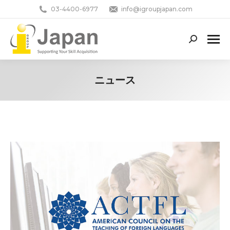
03-4400-6977
info@igroupjapan.com
Search:
ニュース
You are here: