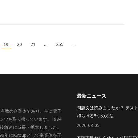
19
20
21
…
255
→
最新ニュース
問題文は読みましたか？ テス
いて有数の企業体であり、主に電子
和らげる5つの方法
ツを取り扱っています。1984
2026-08-05
、その後急速に成長・拡大しました。
99年にiGroupとして事業体を正
不確実性から自信へ：外国語学