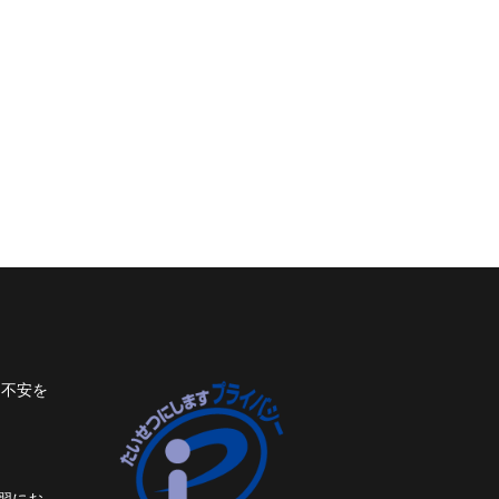
ト不安を
習にお