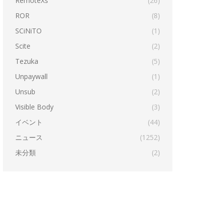
RemoteXs
(26)
ROR
(8)
SCiNiTO
(1)
Scite
(2)
Tezuka
(5)
Unpaywall
(1)
Unsub
(2)
Visible Body
(3)
イベント
(44)
ニュース
(1252)
未分類
(2)