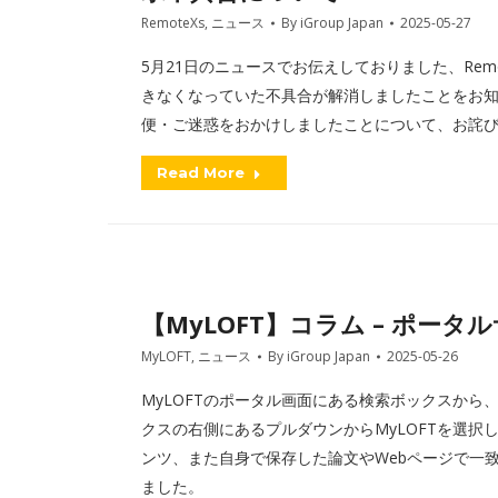
RemoteXs
,
ニュース
By
iGroup Japan
2025-05-27
5月21日のニュースでお伝えしておりました、Rem
きなくなっていた不具合が解消しましたことをお
便・ご迷惑をおかけしましたことについて、お詫
Read More
【MyLOFT】コラム – ポー
MyLOFT
,
ニュース
By
iGroup Japan
2025-05-26
MyLOFTのポータル画面にある検索ボックスか
クスの右側にあるプルダウンからMyLOFTを選択
ンツ、また自身で保存した論文やWebページで一
ました。