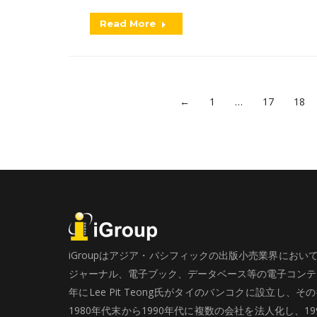
Read More
←
1
…
17
18
iGroupはアジア・パシフィックの出版小売業界にお
ジャーナル、電子ブック、データベース等の電子コンテン
年にLee Pit Teong氏がタイのバンコクに設立し
1980年代末から1990年代に複数の会社を法人化し、19