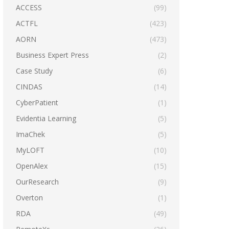
ACCESS
(99)
ACTFL
(423)
AORN
(473)
Business Expert Press
(2)
Case Study
(6)
CINDAS
(14)
CyberPatient
(1)
Evidentia Learning
(5)
ImaChek
(5)
MyLOFT
(10)
OpenAlex
(15)
OurResearch
(9)
Overton
(1)
RDA
(49)