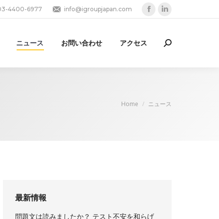
03-4400-6977
info@igroupjapan.com
Facebook
Linkedin
page
page
opens
opens
ニュース
お問い合わせ
アクセス
Search:
in
in
new
new
window
window
You are here:
Home
ニュース
最新情報
問題文は読みましたか？ テスト不安を和らげ