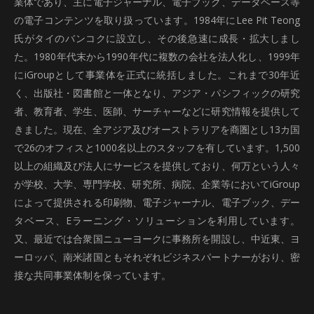
業体であり、主に電子ジャーナル、電子ブック、データベース等
の電子コンテンツを取り扱っています。1984年にLee Pit Teong
氏がタイのバンコクに設立し、その後急速に成長・拡大しまし
た。1980年代末から1990年代に複数の会社を法人化し、1999年
にiGroupとして事業体を正式に統括しました。これまで30年近
く、出版社・図書館と一体となり、アジア・パシフィックの研究
者、教育者、学生、医師、サーチャーなどに研究情報を提供して
きました。現在、全アジア及びオーストラリアを商圏とし13カ国
で26のオフィスと1000名以上のスタッフを有しています。1,500
以上の組織及び法人にサービスを提供しており、何万という人々
が学校、大学、専門学校、研究所、病院、企業等においてiGroup
によって提供される印刷物、電子ジャーナル、電子ブック、デー
タベース、Eラーニング・ソリューションを利用しています。
又、最近では合衆国ニューヨークに事務所を開設し、中近東、ヨ
ーロッパ、南米諸国ともそれぞれビジネスパートナーがおり、密
接な共同事業体制を保っています。