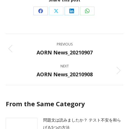
Share
Share
Share
Share
on
on
on
on
Facebook
X
LinkedIn
WhatsApp
Post
PREVIOUS
navigation
AORN News_20210907
Previous
post:
NEXT
AORN News_20210908
Next
post:
From the Same Category
問題文は読みましたか？ テスト不安を和ら
げる5つの方法