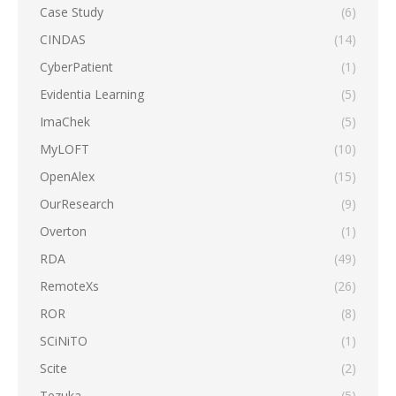
Case Study
(6)
CINDAS
(14)
CyberPatient
(1)
Evidentia Learning
(5)
ImaChek
(5)
MyLOFT
(10)
OpenAlex
(15)
OurResearch
(9)
Overton
(1)
RDA
(49)
RemoteXs
(26)
ROR
(8)
SCiNiTO
(1)
Scite
(2)
Tezuka
(5)