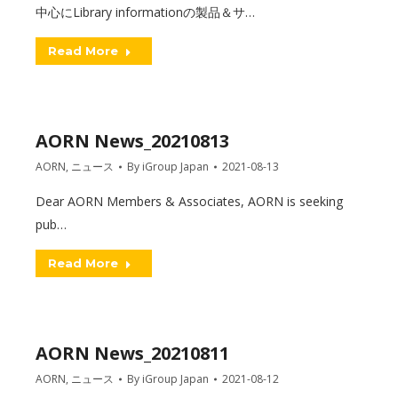
中心にLibrary informationの製品＆サ…
Read More
AORN News_20210813
AORN
,
ニュース
By
iGroup Japan
2021-08-13
Dear AORN Members & Associates, AORN is seeking
pub…
Read More
AORN News_20210811
AORN
,
ニュース
By
iGroup Japan
2021-08-12