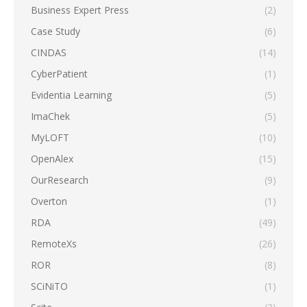
Business Expert Press
(2)
Case Study
(6)
CINDAS
(14)
CyberPatient
(1)
Evidentia Learning
(5)
ImaChek
(5)
MyLOFT
(10)
OpenAlex
(15)
OurResearch
(9)
Overton
(1)
RDA
(49)
RemoteXs
(26)
ROR
(8)
SCiNiTO
(1)