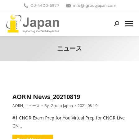
03-4400-6977
info@igroupjapan.com
Search:
ニュース
You are here:
AORN News_20210819
AORN
,
ニュース
By
iGroup Japan
2021-08-19
#1 CNOR Exam Prep for You Virtual Prep for CNOR Live
CN…