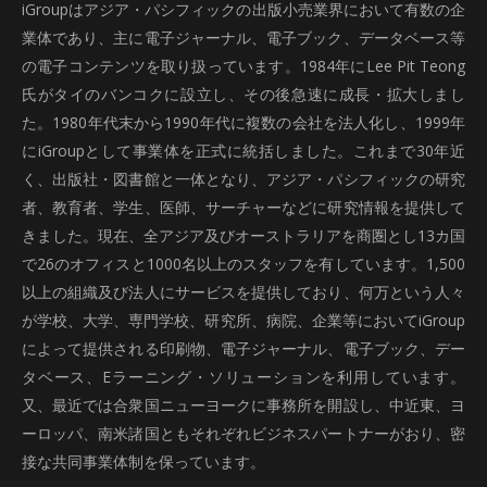
iGroupはアジア・パシフィックの出版小売業界において有数の企
業体であり、主に電子ジャーナル、電子ブック、データベース等
の電子コンテンツを取り扱っています。1984年にLee Pit Teong
氏がタイのバンコクに設立し、その後急速に成長・拡大しまし
た。1980年代末から1990年代に複数の会社を法人化し、1999年
にiGroupとして事業体を正式に統括しました。これまで30年近
く、出版社・図書館と一体となり、アジア・パシフィックの研究
者、教育者、学生、医師、サーチャーなどに研究情報を提供して
きました。現在、全アジア及びオーストラリアを商圏とし13カ国
で26のオフィスと1000名以上のスタッフを有しています。1,500
以上の組織及び法人にサービスを提供しており、何万という人々
が学校、大学、専門学校、研究所、病院、企業等においてiGroup
によって提供される印刷物、電子ジャーナル、電子ブック、デー
タベース、Eラーニング・ソリューションを利用しています。
又、最近では合衆国ニューヨークに事務所を開設し、中近東、ヨ
ーロッパ、南米諸国ともそれぞれビジネスパートナーがおり、密
接な共同事業体制を保っています。