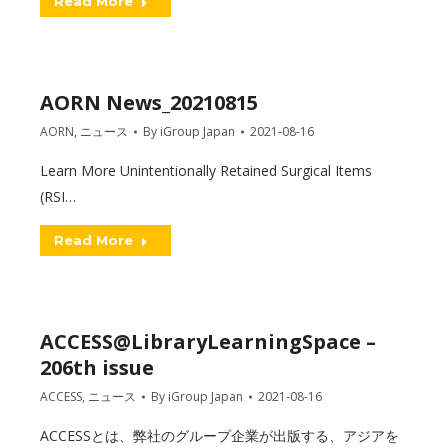
Read More
AORN News_20210815
AORN
,
ニュース
By
iGroup Japan
2021-08-16
Learn More Unintentionally Retained Surgical Items
(RSI…
Read More
ACCESS@LibraryLearningSpace –
206th issue
ACCESS
,
ニュース
By
iGroup Japan
2021-08-16
ACCESSとは、弊社のグループ企業が出版する、アジアを