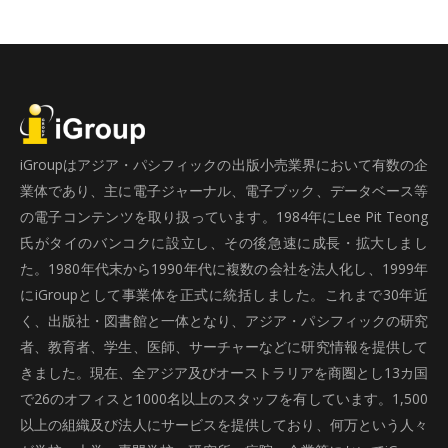
iGroupはアジア・パシフィックの出版小売業界において有数の企
業体であり、主に電子ジャーナル、電子ブック、データベース等
の電子コンテンツを取り扱っています。1984年にLee Pit Teong
氏がタイのバンコクに設立し、その後急速に成長・拡大しまし
た。1980年代末から1990年代に複数の会社を法人化し、1999年
にiGroupとして事業体を正式に統括しました。これまで30年近
く、出版社・図書館と一体となり、アジア・パシフィックの研究
者、教育者、学生、医師、サーチャーなどに研究情報を提供して
きました。現在、全アジア及びオーストラリアを商圏とし13カ国
で26のオフィスと1000名以上のスタッフを有しています。1,500
以上の組織及び法人にサービスを提供しており、何万という人々