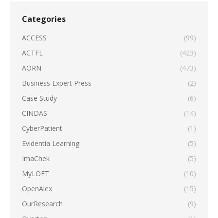
Categories
ACCESS
(99)
ACTFL
(423)
AORN
(473)
Business Expert Press
(2)
Case Study
(6)
CINDAS
(14)
CyberPatient
(1)
Evidentia Learning
(5)
ImaChek
(5)
MyLOFT
(10)
OpenAlex
(15)
OurResearch
(9)