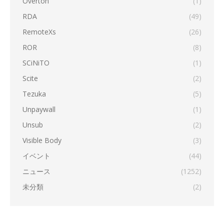
Overton
(1)
RDA
(49)
RemoteXs
(26)
ROR
(8)
SCiNiTO
(1)
Scite
(2)
Tezuka
(5)
Unpaywall
(1)
Unsub
(2)
Visible Body
(3)
イベント
(44)
ニュース
(1252)
未分類
(2)