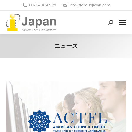
03-4400-6977
info@igroupjapan.com
Search:
ニュース
You are here: