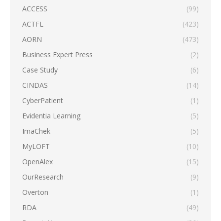
ACCESS
(99)
ACTFL
(423)
AORN
(473)
Business Expert Press
(2)
Case Study
(6)
CINDAS
(14)
CyberPatient
(1)
Evidentia Learning
(5)
ImaChek
(5)
MyLOFT
(10)
OpenAlex
(15)
OurResearch
(9)
Overton
(1)
RDA
(49)