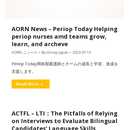
AORN News – Periop Today Helping
periop nurses amd teams grow,
learn, and archeve
AORN
,
ニュース
By
iGroup Japan
2023-07-13
Periop Today周術期看護師とチームの成長と学習、達成を
支援します。
Read More
ACTFL – LTI：The Pitfalls of Relying
on Interviews to Evaluate Bilingual
Candidates’ Language Skills