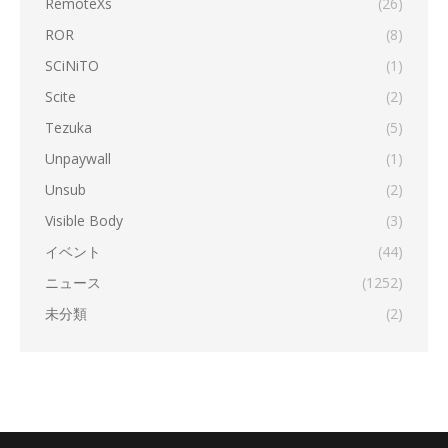
RemoteXs
(26)
ROR
(8)
SCiNiTO
(1)
Scite
(2)
Tezuka
(5)
Unpaywall
(1)
Unsub
(2)
Visible Body
(3)
イベント
(44)
ニュース
(1252)
未分類
(2)