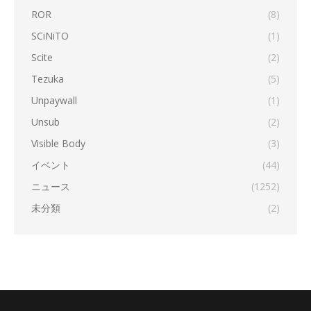
ROR
(8)
SCiNiTO
(1)
Scite
(2)
Tezuka
(5)
Unpaywall
(1)
Unsub
(2)
Visible Body
(3)
イベント
(44)
ニュース
(1252)
未分類
(2)