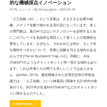
的な機械採点イノベーション
ACTFL
,
ニュース
By
iGroup Japan
2026-01-09
「人工知能（AI）」という言葉は、さまざまな企業や組
織、メディア全般で使われる流行語になっています。多く
の専門家は、真のAIではないテクノロジーを説明するため
にこのフレーズを包括的な用語として使うことの危険性を
警告しています。なぜなら、それがAIとは何か、そして何
を期待すべきかについて、世衆に誤解を与える傾向がある
からです(The AI Buzzword Trap, n.d.)。同様に、AIを
ChatGPTのようなチャットボットと同一視する傾向もあり
ます。これは学者たちの間でも珍しいことではありませ
ん (Jordan, 2019)。最近開催された応用言語学の学術会
議では、「人工知能」という検索語に関連する計40件の発
表のうち、約31件が生成AIやChatGPTなどのチャットボッ
トに関するものでした。
Read More