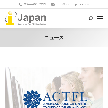
03-4400-6977
info@igroupjapan.com
Search:
ニュース
You are here: