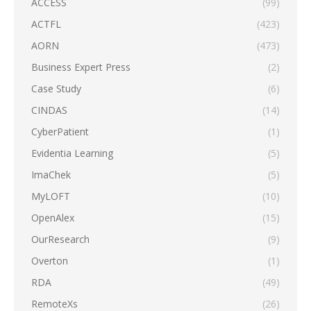
ACCESS
(99)
ACTFL
(423)
AORN
(473)
Business Expert Press
(2)
Case Study
(6)
CINDAS
(14)
CyberPatient
(1)
Evidentia Learning
(5)
ImaChek
(5)
MyLOFT
(10)
OpenAlex
(15)
OurResearch
(9)
Overton
(1)
RDA
(49)
RemoteXs
(26)