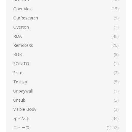
OpenAlex
(15)
OurResearch
(9)
Overton
(1)
RDA
(49)
RemoteXs
(26)
ROR
(8)
SCiNiTO
(1)
Scite
(2)
Tezuka
(5)
Unpaywall
(1)
Unsub
(2)
Visible Body
(3)
イベント
(44)
ニュース
(1252)