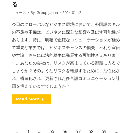
る
ニュース
By
iGroup Japan
2024-01-12
今日のグローバルなビジネス環境において、外国語スキル
の不足や不備は、ビジネスに深刻な影響を及ぼす可能性が
あります。特に、明確で正確なコミュニケーションが極め
て重要な業界では、ビジネスチャンスの損失、不利な宣伝
や世論、さらには法的紛争に発展する可能性さえありま
す。あなたの会社は、リスクが高まっている部類に入るで
しょうか？そのようなリスクを軽減するために、活性化さ
れ、構造化され、更新された多言語コミュニケーション計
画を備えていますでしょうか？
Read More
←
1
…
55
56
57
58
59
…