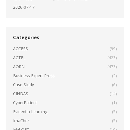
2026-07-17
Categories
ACCESS
(99)
ACTFL
(423)
AORN
(473)
Business Expert Press
(2)
Case Study
(6)
CINDAS
(14)
CyberPatient
(1)
Evidentia Learning
(5)
ImaChek
(5)
MyLOFT
(10)