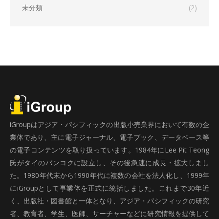
未分類
(2)
iGroupはアジア・パシフィックの出版小売業界において有数の企
業体であり、主に電子ジャーナル、電子ブック、データベース等
の電子コンテンツを取り扱っています。1984年にLee Pit Teong
氏がタイのバンコクに設立し、その後急速に成長・拡大しまし
た。1980年代末から1990年代に複数の会社を法人化し、1999年
にiGroupとして事業体を正式に統括しました。これまで30年近
く、出版社・図書館と一体となり、アジア・パシフィックの研究
者、教育者、学生、医師、サーチャーなどに研究情報を提供して