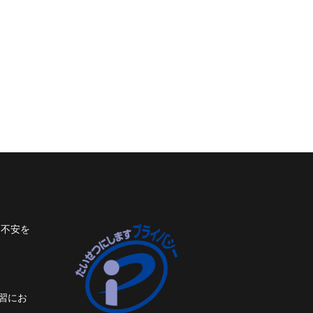
ト不安を
習にお