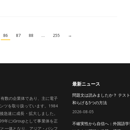
86
87
88
…
255
→
最新ニュース
問題文は読みましたか？ テス
いて有数の企業体であり、主に電子
和らげる5つの方法
ツを取り扱っています。1984
2026-08-05
、その後急速に成長・拡大しました。
99年にiGroupとして事業体を正
不確実性から自信へ：外国語学
館と一体となり、アジア・パシフ