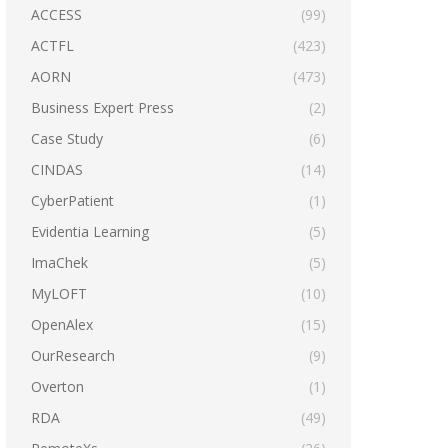
ACCESS
(99)
ACTFL
(423)
AORN
(473)
Business Expert Press
(2)
Case Study
(6)
CINDAS
(14)
CyberPatient
(1)
Evidentia Learning
(5)
ImaChek
(5)
MyLOFT
(10)
OpenAlex
(15)
OurResearch
(9)
Overton
(1)
RDA
(49)