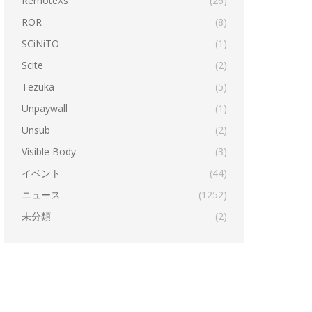
RemoteXs
(26)
ROR
(8)
SCiNiTO
(1)
Scite
(2)
Tezuka
(5)
Unpaywall
(1)
Unsub
(2)
Visible Body
(3)
イベント
(44)
ニュース
(1252)
未分類
(2)