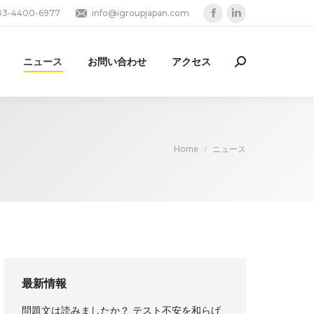
03-4400-6977
info@igroupjapan.com
Facebook
Linkedin
page
page
opens
opens
ニュース
お問い合わせ
アクセス
Search:
in
in
new
new
window
window
You are here:
Home
ニュース
最新情報
問題文は読みましたか？ テスト不安を和らげ