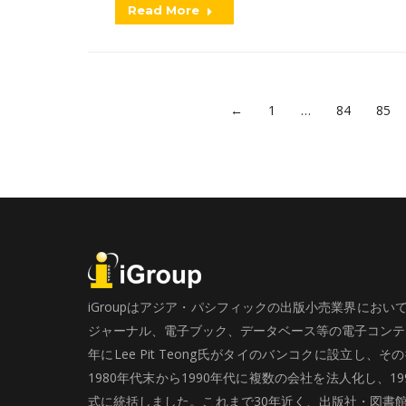
Read More
←
1
…
84
85
iGroupはアジア・パシフィックの出版小売業界にお
ジャーナル、電子ブック、データベース等の電子コンテン
年にLee Pit Teong氏がタイのバンコクに設立し
1980年代末から1990年代に複数の会社を法人化し、19
式に統括しました。これまで30年近く、出版社・図書