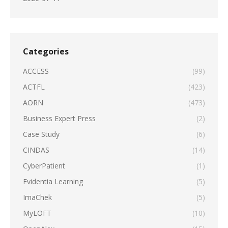
Categories
ACCESS
(99)
ACTFL
(423)
AORN
(473)
Business Expert Press
(2)
Case Study
(6)
CINDAS
(14)
CyberPatient
(1)
Evidentia Learning
(5)
ImaChek
(5)
MyLOFT
(10)