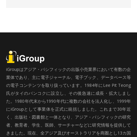
iGroupはアジア・パシフィックの出版小売業界において有数の企
業体であり、主に電子ジャーナル、電子ブック、データベース等
の電子コンテンツを取り扱っています。1984年にLee Pit Teong
氏がタイのバンコクに設立し、その後急速に成長・拡大しまし
た。1980年代末から1990年代に複数の会社を法人化し、1999年
にiGroupとして事業体を正式に統括しました。これまで30年近
く、出版社・図書館と一体となり、アジア・パシフィックの研究
者、教育者、学生、医師、サーチャーなどに研究情報を提供して
きました。現在、全アジア及びオーストラリアを商圏とし13カ国