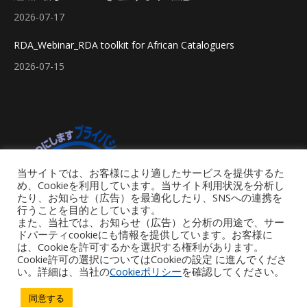
2026-07-17
RDA_Webinar_RDA toolkit for African Cataloguers
2026-07-15
当サイトでは、お客様により適したサービスを提供するた
め、Cookieを利用しています。当サイト利用状況を分析し
たり、お知らせ（広告）を最適化したり、SNSへの連携を
行うことを目的としています。
また、当社では、お知らせ（広告）と分析の用途で、サー
ドパーティcookieにも情報を提供しています。お客様に
は、Cookieを許可するかを選択する権利があります。
Cookie許可の選択についてはCookieの設定 に進んでくださ
い。詳細は、当社の
Cookieポリシー
を確認してください。
Footer Menu
同意する
Copyright © 2026 iGroup Japan. All rights reserved. Powered by iGroup