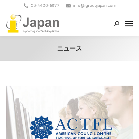
03-4400-6977
info@igroupjapan.com
Search:
ニュース
You are here: