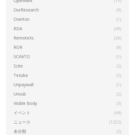
OpenAlex
(15)
OurResearch
(9)
Overton
(1)
RDA
(49)
RemoteXs
(26)
ROR
(8)
SCiNiTO
(1)
Scite
(2)
Tezuka
(5)
Unpaywall
(1)
Unsub
(2)
Visible Body
(3)
イベント
(44)
ニュース
(1252)
未分類
(2)