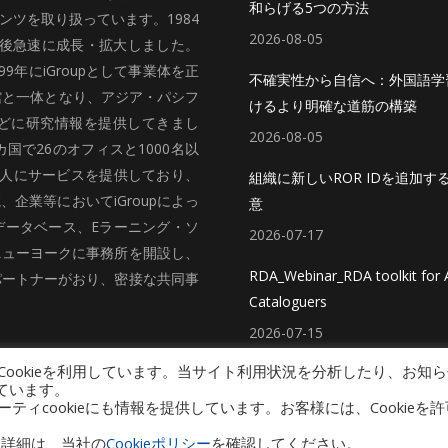
和らげる5つの方法
ツを取り扱っています。1984
2026-08-05
、その後急速に成長・拡大しました。
99年にiGroupとして事業体を正
不確実性から自信へ：外国語学
館と一体となり、アジア・パシフ
けるより明確な道筋の構築
どに研究情報を提供してきまし
2026-08-05
国で26のオフィスと1000名以
法人にサービスを提供しており、
組織に新しいROR IDを追加す
企業等においてiGroupによっ
意
データベース、Eラーニング・ソ
2026-07-17
ニューヨークに事務所を開設し、
RDA_Webinar_RDA toolkit for A
パートナーがおり、密接な共同事
Cataloguers
2026-07-15
ookieを利用しています。当サイト利用状況を分析したり、お知ら
ています。
cookieにも情報を提供しています。お客様には、Cookieを許
プライバシーポリシー（個人情報保護方針）
Copyright © 2026 iGroup Japan
い。詳細は、当社の
Cookieポリシー
を確認してください。