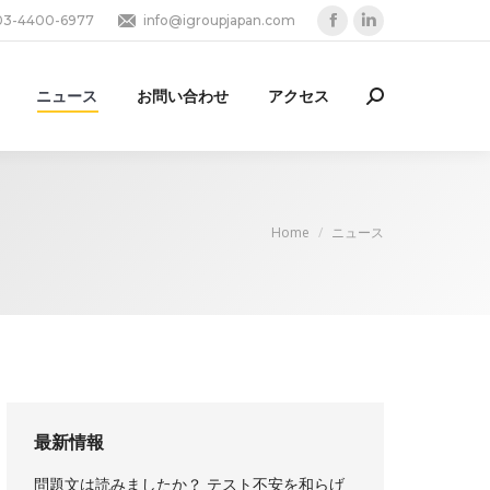
03-4400-6977
info@igroupjapan.com
Facebook
Linkedin
page
page
opens
opens
ニュース
お問い合わせ
アクセス
Search:
in
in
new
new
window
window
You are here:
Home
ニュース
最新情報
問題文は読みましたか？ テスト不安を和らげ