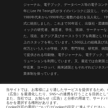
ジャーナル、電子ブック、データベース等の電子コンテン
年にLee Pit Teong氏がタイのバンコクに設立し
1980年代末から1990年代に複数の会社を法人化し、19
式に統括しました。これまで30年近く、出版社・図書
ィックの研究者、教育者、学生、医師、サーチャーな
た。現在、全アジア及びオーストラリアを商圏とし13カ
上のスタッフを有しています。1,500以上の組織及び
何万という人々が学校、大学、専門学校、研究所、病院、
て提供される印刷物、電子ジャーナル、電子ブック、
リューションを利用しています。又、最近では合衆国
中近東、ヨーロッパ、南米諸国ともそれぞれビジネス
業体制を保っています。
当サイトでは、お客様により適したサービスを提供するため、C
（広告）を最適化したり、SNSへの連携を行うことを目的とし
また、当社では、お知らせ（広告）と分析の用途で、サードパーティ
るかを選択する権利があります。
採用情報
お問い合わせ
サイトマップ
Cookie許可の選択についてはCookieの設定 に進んでくださ