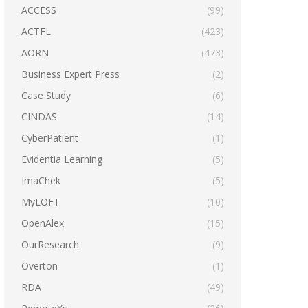
ACCESS
(99)
ACTFL
(423)
AORN
(473)
Business Expert Press
(2)
Case Study
(6)
CINDAS
(14)
CyberPatient
(1)
Evidentia Learning
(5)
ImaChek
(5)
MyLOFT
(10)
OpenAlex
(15)
OurResearch
(9)
Overton
(1)
RDA
(49)