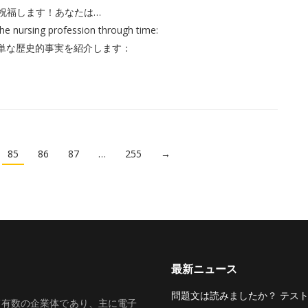
はあなたを祝福します！あなたは…
 the nursing profession through time:
単な歴史的事実を紹介します：
85
86
87
…
255
→
最新ニュース
問題文は読みましたか？ テス
いて有数の企業体であり、主に電子