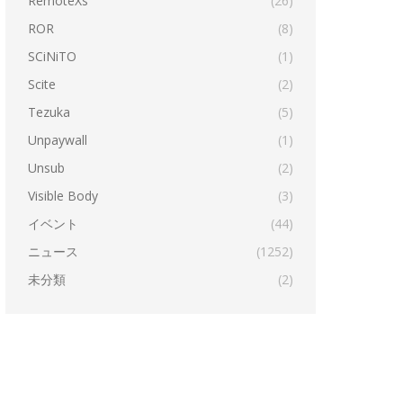
RemoteXs
(26)
ROR
(8)
SCiNiTO
(1)
Scite
(2)
Tezuka
(5)
Unpaywall
(1)
Unsub
(2)
Visible Body
(3)
イベント
(44)
ニュース
(1252)
未分類
(2)