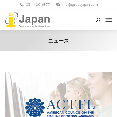
03-4400-6977
info@igroupjapan.com
Search:
ニュース
You are here: