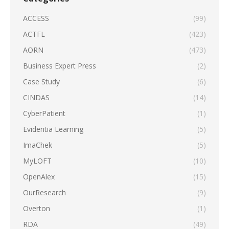
ACCESS
(99)
ACTFL
(423)
AORN
(473)
Business Expert Press
(2)
Case Study
(6)
CINDAS
(14)
CyberPatient
(1)
Evidentia Learning
(5)
ImaChek
(5)
MyLOFT
(10)
OpenAlex
(15)
OurResearch
(9)
Overton
(1)
RDA
(49)