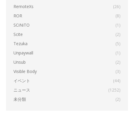
RemoteXs
(26)
ROR
(8)
SCiNiTO
(1)
Scite
(2)
Tezuka
(5)
Unpaywall
(1)
Unsub
(2)
Visible Body
(3)
イベント
(44)
ニュース
(1252)
未分類
(2)