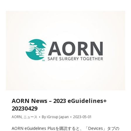
AORN News – 2023 eGuidelines+
20230429
AORN
,
ニュース
By
iGroup Japan
2023-05-01
AORN eGuidelines Plusを購読すると、「Devices」タブの