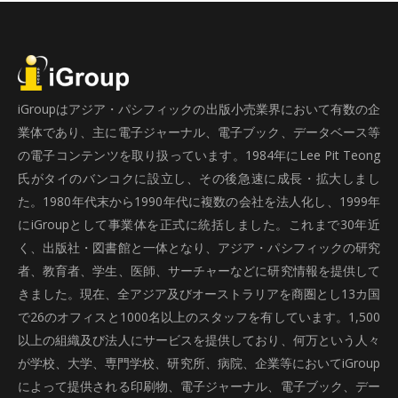
iGroupはアジア・パシフィックの出版小売業界において有数の企
業体であり、主に電子ジャーナル、電子ブック、データベース等
の電子コンテンツを取り扱っています。1984年にLee Pit Teong
氏がタイのバンコクに設立し、その後急速に成長・拡大しまし
た。1980年代末から1990年代に複数の会社を法人化し、1999年
にiGroupとして事業体を正式に統括しました。これまで30年近
く、出版社・図書館と一体となり、アジア・パシフィックの研究
者、教育者、学生、医師、サーチャーなどに研究情報を提供して
きました。現在、全アジア及びオーストラリアを商圏とし13カ国
で26のオフィスと1000名以上のスタッフを有しています。1,500
以上の組織及び法人にサービスを提供しており、何万という人々
が学校、大学、専門学校、研究所、病院、企業等においてiGroup
によって提供される印刷物、電子ジャーナル、電子ブック、デー