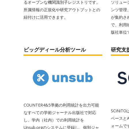
るオープンな機関識別子レジストリです。
ソリュー
所属情報の正規化や研究アウトプットとの
ンツ管理
紐付けに活用できます。
が集約さ
で、利用
版社単位
ビッグディール分析ツール
研究支
COUNTER4&5準拠の利用統計を出力可能
SCiNiT
なすべての学術ジャーナル出版社で対応
ベースと
し、学内（社内）での利用統計を
ォームで
Unsub.orgのシステムに登録し、個別ジャ