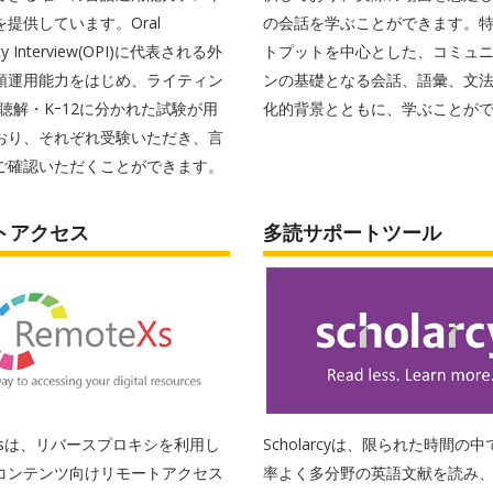
提供しています。Oral
の会話を学ぶことができます。
ency Interview(OPI)に代表される外
トプットを中心とした、コミュ
頭運用能力をはじめ、ライティン
ンの基礎となる会話、語彙、文
聴解・Kｰ12に分かれた試験が用
化的背景とともに、学ぶことが
おり、それぞれ受験いただき、言
ご確認いただくことができます。
トアクセス
多読サポートツール
eXsは、リバースプロキシを利用し
Scholarcyは、限られた時間の
コンテンツ向けリモートアクセス
率よく多分野の英語文献を読み