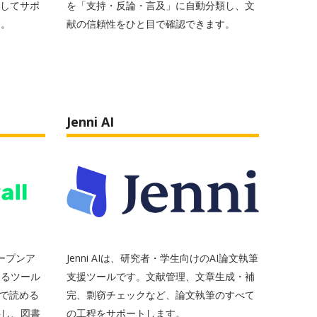
用してサポ
を「支持・反論・言及」に自動分類し、文
す。
献の信頼性をひと目で確認できます。
Jenni AI
オープンア
Jenni AIは、研究者・学生向けのAI論文執筆
するツール
支援ツールです。文献管理、文章生成・補
料で読める
完、剽窃チェックなど、論文執筆のすべて
供し、図書
の工程をサポートします。