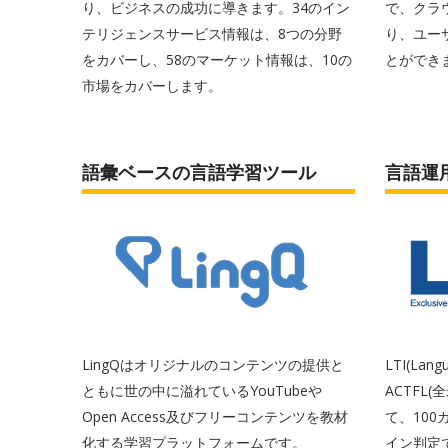
り、ビジネスの成功に導きます。34のイン
で、クラ
テリジェンスサービス情報は、8つの分野
り、ユー
をカバーし、58のマーケット情報は、10の
とができ
市場をカバーします。
語彙ベースの言語学習ツール
言語運
LingQはオリジナルのコンテンツの提供と
LTI(Langu
ともに世の中に溢れているYouTubeや
ACTFL
Open Access及びフリーコンテンツを教材
て、10
化する学習プラットフォームです。
イン判定