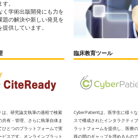
ます。
なく学術出版開発にも力を
課題の解決や新しい発見を
を提供しています。
理
臨床教育ツール
eady は、研究論文執筆の過程で検索
CyberPatientは、医学生に様
の共有・管理、さらに執筆自体ま
スで構成されたインタラクティ
てひとつのプラットフォームで実
ラットフォームを提供し、医療
ービスです。オンラインプラット
践の間のギャップを埋めるもの