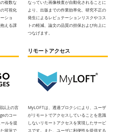
域の複数な
なっていた画像検査が自動化されることに
文の可視化
より、出版までの作業効率化、研究不正の
モーショ
発生によるレピュテーションリスクやコス
の抱える課
トの軽減、論文の品質の担保および向上に
つなげます。
リモートアクセス
0カ国以上の言
MyLOFTは、透過プロクシにより、ユーザ
guageのコー
がリモートでアクセスしていることを意識
ュールを提
しないリモートアクセスを実現したサービ
した状況で
スです。また、ユーザに利便性を提供する