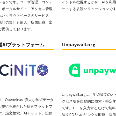
ションです。ユーザ管理、コンテ
イントを把握するかを、AIを利
、ポータルサイト、アクセス管理
ートする多読ソリューションで
れたクラウドベースのサービス
統計の集計も個人、所属組織、出
で提供しております。
援AIプラットフォーム
Unpaywall.org
Unpaywall.orgは、学術論文の
Oは、OpenAlexの膨大な学術データ
クセス版を自動的に検索・特定
AI技術を統合した研究プラットフ
です。DOIを入力するだけで無
す。論文検索、AIチャット、投稿
論文PDFへのリンクを即座に提