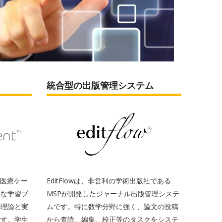
統合型の出版管理システム
々な医療ケー
EditFlowは、非営利の学術出版社である
ブな学習プ
MSPが開発したジャーナル出版管理システ
の理論と実
ムです。特に数学分野に強く、論文の投稿
です。学生
から査読、編集、校正等のタスクをシステ