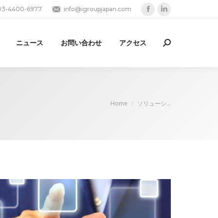
03-4400-6977
info@igroupjapan.com
Facebook
Linkedin
page
page
opens
opens
ニュース
お問い合わせ
アクセス
Search:
in
in
new
new
window
window
You are here:
Home
ソリューシ…