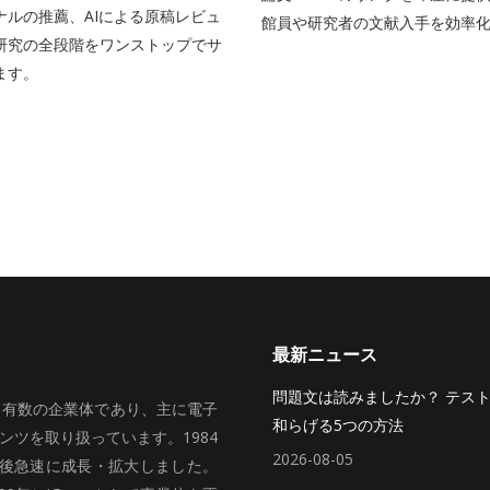
ナルの推薦、AIによる原稿レビュ
館員や研究者の文献入手を効率
研究の全段階をワンストップでサ
ます。
最新ニュース
問題文は読みましたか？ テス
いて有数の企業体であり、主に電子
和らげる5つの方法
ツを取り扱っています。1984
2026-08-05
、その後急速に成長・拡大しました。