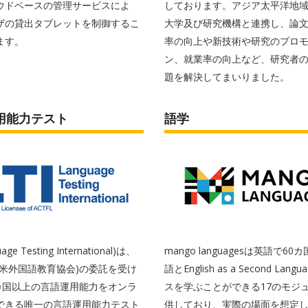
ウドベースの管理サービスによ
しております。アジア太平洋地
ザの貸出タブレットを制御するこ
大学及び研究機構と連携し、論
ます。
率の向上や新技術や研究のプロ
ン、就業率の向上など、研究者
題を解決してまいりました。
用能力テスト
語学
age Testing International)は、
mango languagesは英語で6
(全米外国語教育協会)の委託を受け
語とEnglish as a Second Lan
0カ国以上の言語運用能力をオンラ
スを学ぶことができる17のモジ
できる唯一の言語運用能力テスト
供しており、実際の場面を想定