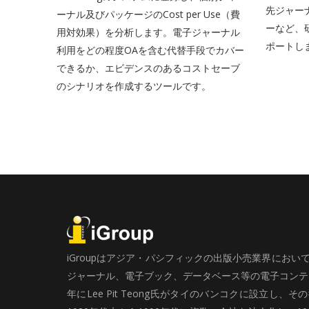
先ジャー
ーナル及びパッケージのCost per Use（費
ーなど、
用対効果）を分析します。電子ジャーナル
ポートし
利用をどの程度OAを含む代替手段でカバー
できるか、エビデンスのあるコストセーブ
のシナリオを作成するツールです。
iGroupはアジア・パシフィックの出版小売業界にお
ジャーナル、電子ブック、データベース等の電子コンテン
年にLee Pit Teong氏がタイのバンコクに設立し