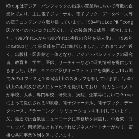
iGroupはアジア・パシフィックの出版小売業界において有数の企
業体であり、主に電子ジャーナル、電子ブック、データベース等
の電子コンテンツを取り扱っています。1984年にLee Pit Teong
氏がタイのバンコクに設立し、その後急速に成長・拡大しまし
た。1980年代末から1990年代に複数の会社を法人化し、1999年
にiGroupとして事業体を正式に統括しました。これまで30年近
く、出版社・図書館と一体となり、アジア・パシフィックの研究
者、教育者、学生、医師、サーチャーなどに研究情報を提供して
きました。現在、全アジア及びオーストラリアを商圏とし13カ国
で26のオフィスと1000名以上のスタッフを有しています。1,500
以上の組織及び法人にサービスを提供しており、何万という人々
が学校、大学、専門学校、研究所、病院、企業等においてiGroup
によって提供される印刷物、電子ジャーナル、電子ブック、デー
タベース、Eラーニング・ソリューションを利用しています。
又、最近では合衆国ニューヨークに事務所を開設し、中近東、ヨ
ーロッパ、南米諸国ともそれぞれビジネスパートナーがおり、密
接な共同事業体制を保っています。