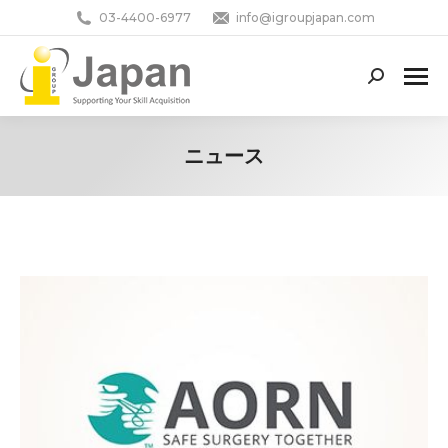
03-4400-6977
info@igroupjapan.com
Search:
ニュース
You are here: