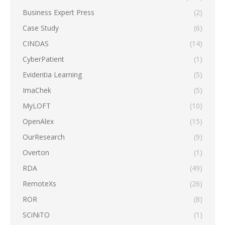
Business Expert Press
(2)
Case Study
(6)
CINDAS
(14)
CyberPatient
(1)
Evidentia Learning
(5)
ImaChek
(5)
MyLOFT
(10)
OpenAlex
(15)
OurResearch
(9)
Overton
(1)
RDA
(49)
RemoteXs
(26)
ROR
(8)
SCiNiTO
(1)