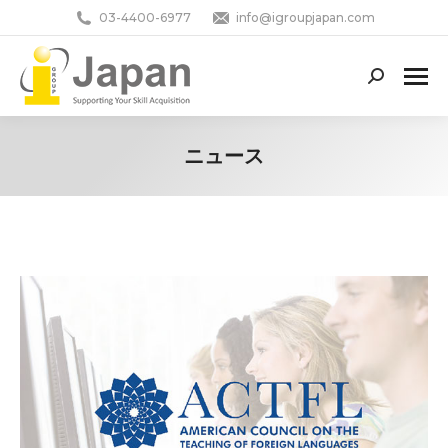
03-4400-6977
info@igroupjapan.com
Search:
ニュース
You are here: