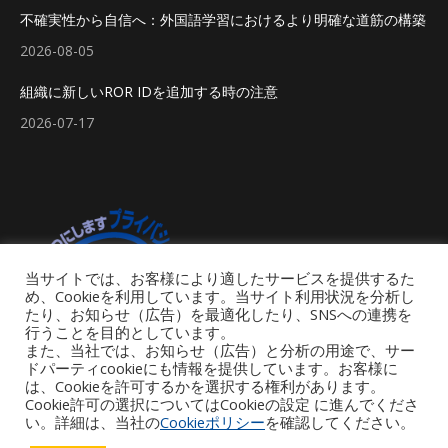
不確実性から自信へ：外国語学習におけるより明確な道筋の構築
2026-08-05
組織に新しいROR IDを追加する時の注意
2026-07-17
当サイトでは、お客様により適したサービスを提供するた
め、Cookieを利用しています。当サイト利用状況を分析し
たり、お知らせ（広告）を最適化したり、SNSへの連携を
行うことを目的としています。
また、当社では、お知らせ（広告）と分析の用途で、サー
ドパーティcookieにも情報を提供しています。お客様に
は、Cookieを許可するかを選択する権利があります。
Cookie許可の選択についてはCookieの設定 に進んでくださ
い。詳細は、当社の
Cookieポリシー
を確認してください。
Footer Menu