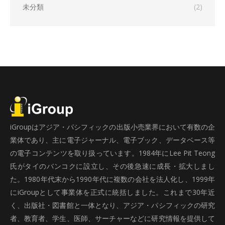
未分類
(2)
iGroupはアジア・パシフィックの出版小売業界において有数の企
業体であり、主に電子ジャーナル、電子ブック、データベース等
の電子コンテンツを取り扱っています。1984年にLee Pit Teong
氏がタイのバンコクに設立し、その後急速に成長・拡大しまし
た。1980年代末から1990年代に複数の会社を法人化し、1999年
にiGroupとして事業体を正式に統括しました。これまで30年近
く、出版社・図書館と一体となり、アジア・パシフィックの研究
者、教育者、学生、医師、サーチャーなどに研究情報を提供して