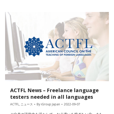
ACTFL News – Freelance language
testers needed in all languages
ACTFL
,
ニュース
By
iGroup Japan
2022-09-07