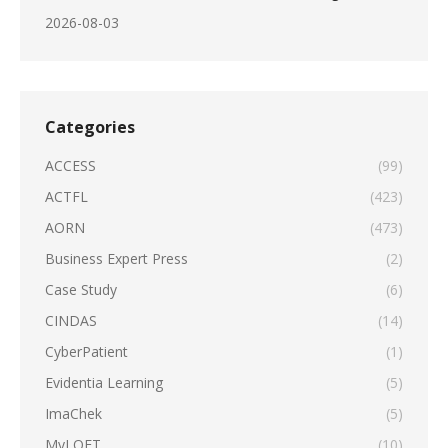
2026-08-03
Categories
ACCESS
(99)
ACTFL
(423)
AORN
(473)
Business Expert Press
(2)
Case Study
(6)
CINDAS
(14)
CyberPatient
(1)
Evidentia Learning
(5)
ImaChek
(5)
MyLOFT
(10)