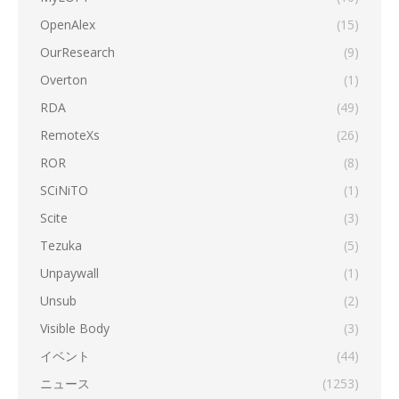
OpenAlex
(15)
OurResearch
(9)
Overton
(1)
RDA
(49)
RemoteXs
(26)
ROR
(8)
SCiNiTO
(1)
Scite
(3)
Tezuka
(5)
Unpaywall
(1)
Unsub
(2)
Visible Body
(3)
イベント
(44)
ニュース
(1253)