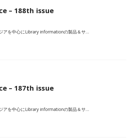
e – 188th issue
心にLibrary informationの製品＆サ…
e – 187th issue
心にLibrary informationの製品＆サ…