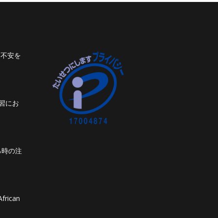
ト不安を
習にお
る時の注
frican