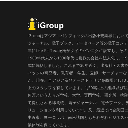
iGroupはアジア・パシフィックの出版小売業界にお
ジャーナル、電子ブック、データベース等の電子コンテン
年にLee Pit Teong氏がタイのバンコクに設立し
1980年代末から1990年代に複数の会社を法人化し、19
式に統括しました。これまで30年近く、出版社・図書
ィックの研究者、教育者、学生、医師、サーチャーな
た。現在、全アジア及びオーストラリアを商圏とし13カ
上のスタッフを有しています。1,500以上の組織及び
何万という人々が学校、大学、専門学校、研究所、病院、
て提供される印刷物、電子ジャーナル、電子ブック、
リューションを利用しています。又、最近では合衆国
中近東、ヨーロッパ、南米諸国ともそれぞれビジネス
業体制を保っています。