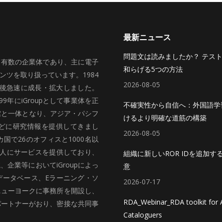
最新ニュース
問題文は読みましたか？ テス
いて有数の企業体であり、主に電子
和らげる5つの方法
ツを取り扱っています。1984
2026-08-05
、その後急速に成長・拡大しました。
99年にiGroupとして事業体を正
不確実性から自信へ：外国語学
館と一体となり、アジア・パシフ
けるより明確な道筋の構築
どに研究情報を提供してきまし
2026-08-05
国で26のオフィスと1000名以
法人にサービスを提供しており、
組織に新しいROR IDを追加す
企業等においてiGroupによっ
意
データベース、Eラーニング・ソ
2026-07-17
ニューヨークに事務所を開設し、
RDA_Webinar_RDA toolkit for A
パートナーがおり、密接な共同事
Cataloguers