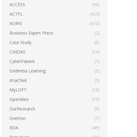
ACCESS
(99)
ACTFL
(423)
AORN
(473)
Business Expert Press
(2)
Case Study
(6)
CINDAS
(14)
CyberPatient
(1)
Evidentia Learning
(5)
ImaChek
(5)
MyLOFT
(10)
OpenAlex
(15)
OurResearch
(9)
Overton
(1)
RDA
(49)