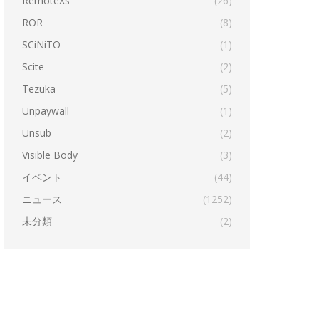
RemoteXs
(26)
ROR
(8)
SCiNiTO
(1)
Scite
(2)
Tezuka
(5)
Unpaywall
(1)
Unsub
(2)
Visible Body
(3)
イベント
(44)
ニュース
(1252)
未分類
(2)