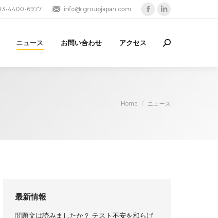
03-4400-6977
info@igroupjapan.com
Facebook
Linkedin
page
page
opens
opens
ニュース
お問い合わせ
アクセス
Search:
in
in
new
new
window
window
You are here:
Home
ニュース
最新情報
問題文は読みましたか？ テスト不安を和らげ