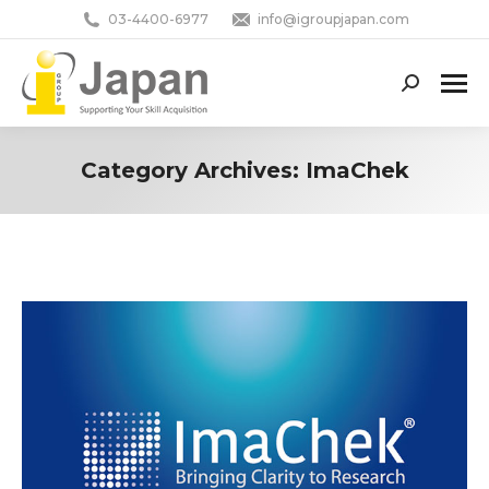
03-4400-6977
info@igroupjapan.com
Search:
Category Archives:
ImaChek
You are here: