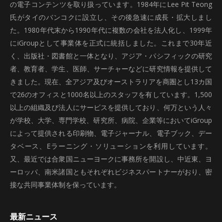
の電子コンテンツを取り扱っています。1984年にLee Pit Teong
氏がタイのバンコクに設立し、その後急速に成長・拡大しまし
た。1980年代末から1990年代に複数の会社を法人化し、1999年
にiGroupとして事業体を正式に統括しました。これまで30年近
く、出版社・図書館と一体となり、アジア・パシフィックの研究
者、教育者、学生、医師、サーチャーなどに研究情報を提供して
きました。現在、全アジア及びオーストラリアを商圏とし13カ国
で26のオフィスと1000名以上のスタッフを有しています。1,500
以上の組織及び法人にサービスを提供しており、何万という人々
が学校、大学、専門学校、研究所、病院、企業等においてiGroup
によって提供される印刷物、電子ジャーナル、電子ブック、デー
タベース、Eラーニング・ソリューションを利用しています。
又、最近では合衆国ニューヨークに事務所を開設し、中近東、ヨ
ーロッパ、南米諸国ともそれぞれビジネスパートナーがおり、密
接な共同事業体制を保っています。
最新ニュース