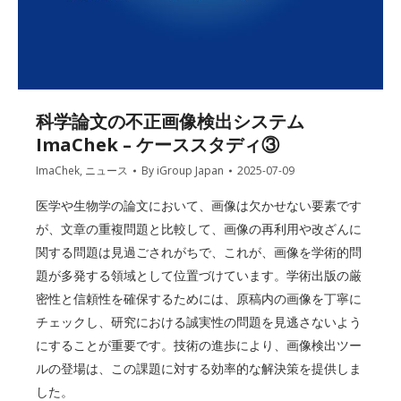
科学論文の不正画像検出システム
ImaChek – ケーススタディ③
ImaChek
,
ニュース
By
iGroup Japan
2025-07-09
医学や生物学の論文において、画像は欠かせない要素です
が、⽂章の重複問題と⽐較して、画像の再利⽤や改ざんに
関する問題は⾒過ごされがちで、これが、画像を学術的問
題が多発する領域として位置づけています。学術出版の厳
密性と信頼性を確保するためには、原稿内の画像を丁寧に
チェックし、研究における誠実性の問題を⾒逃さないよう
にすることが重要です。技術の進歩により、画像検出ツー
ルの登場は、この課題に対する効率的な解決策を提供しま
した。