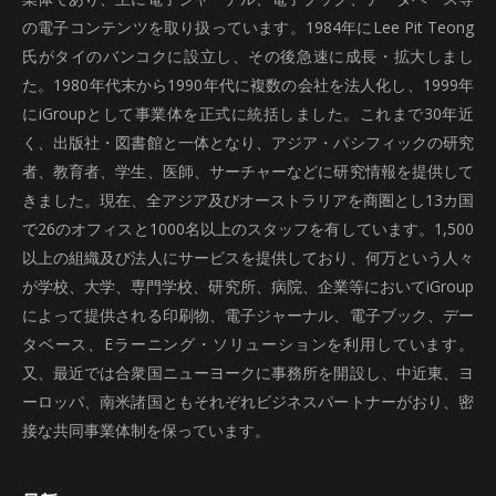
の電子コンテンツを取り扱っています。1984年にLee Pit Teong
氏がタイのバンコクに設立し、その後急速に成長・拡大しまし
た。1980年代末から1990年代に複数の会社を法人化し、1999年
にiGroupとして事業体を正式に統括しました。これまで30年近
く、出版社・図書館と一体となり、アジア・パシフィックの研究
者、教育者、学生、医師、サーチャーなどに研究情報を提供して
きました。現在、全アジア及びオーストラリアを商圏とし13カ国
で26のオフィスと1000名以上のスタッフを有しています。1,500
以上の組織及び法人にサービスを提供しており、何万という人々
が学校、大学、専門学校、研究所、病院、企業等においてiGroup
によって提供される印刷物、電子ジャーナル、電子ブック、デー
タベース、Eラーニング・ソリューションを利用しています。
又、最近では合衆国ニューヨークに事務所を開設し、中近東、ヨ
ーロッパ、南米諸国ともそれぞれビジネスパートナーがおり、密
接な共同事業体制を保っています。