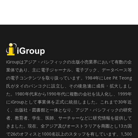
iGroupはアジア・パシフィックの出版小売業界において有数の企
業体であり、主に電子ジャーナル、電子ブック、データベース等
の電子コンテンツを取り扱っています。1984年にLee Pit Teong
氏がタイのバンコクに設立し、その後急速に成長・拡大しまし
た。1980年代末から1990年代に複数の会社を法人化し、1999年
にiGroupとして事業体を正式に統括しました。これまで30年近
く、出版社・図書館と一体となり、アジア・パシフィックの研究
者、教育者、学生、医師、サーチャーなどに研究情報を提供して
きました。現在、全アジア及びオーストラリアを商圏とし13カ国
で26のオフィスと1000名以上のスタッフを有しています。1,500