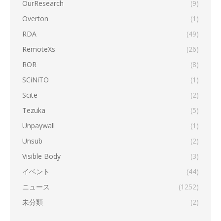
OurResearch
(9)
Overton
(1)
RDA
(49)
RemoteXs
(26)
ROR
(8)
SCiNiTO
(1)
Scite
(2)
Tezuka
(5)
Unpaywall
(1)
Unsub
(2)
Visible Body
(3)
イベント
(44)
ニュース
(1252)
未分類
(2)