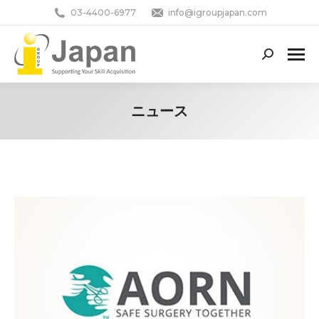
03-4400-6977
info@igroupjapan.com
Search:
ニュース
You are here: