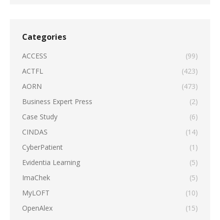
Categories
ACCESS
(99)
ACTFL
(423)
AORN
(473)
Business Expert Press
(2)
Case Study
(6)
CINDAS
(14)
CyberPatient
(1)
Evidentia Learning
(5)
ImaChek
(5)
MyLOFT
(10)
OpenAlex
(15)