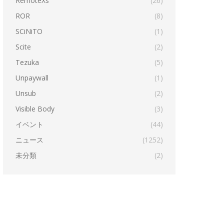
RemoteXs
(26)
ROR
(8)
SCiNiTO
(1)
Scite
(2)
Tezuka
(5)
Unpaywall
(1)
Unsub
(2)
Visible Body
(3)
イベント
(44)
ニュース
(1252)
未分類
(2)