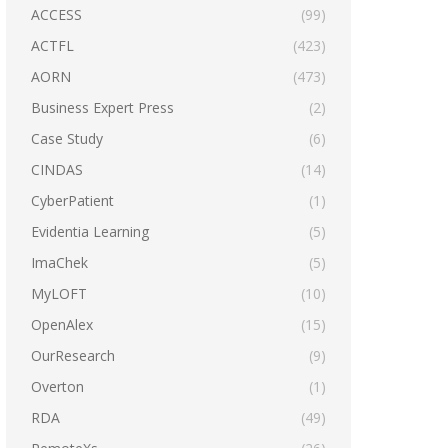
ACCESS
(99)
ACTFL
(423)
AORN
(473)
Business Expert Press
(2)
Case Study
(6)
CINDAS
(14)
CyberPatient
(1)
Evidentia Learning
(5)
ImaChek
(5)
MyLOFT
(10)
OpenAlex
(15)
OurResearch
(9)
Overton
(1)
RDA
(49)