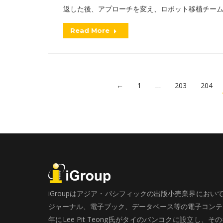
返した後、アプローチを変え、ロボット移植チー
Read More
←
1
…
203
204
iGroupはアジア・パシフィックの出版小売業界にお
ジャーナル、電子ブック、データベース等の電子コンテン
年にLee Pit Teong氏がタイのバンコクに設立し