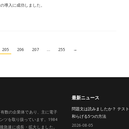
ムの導入に成功しました。
205
206
207
…
255
→
最新ニュース
問題文は読みましたか？ テス
いて有数の企業体であり、主に電子
和らげる5つの方法
ツを取り扱っています。1984
2026-08-05
、その後急速に成長・拡大しました。