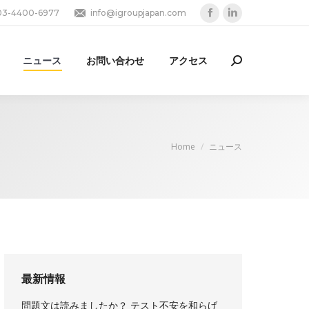
03-4400-6977
info@igroupjapan.com
Facebook
Linkedin
page
page
opens
opens
ニュース
お問い合わせ
アクセス
Search:
in
in
new
new
window
window
You are here:
Home
ニュース
最新情報
問題文は読みましたか？ テスト不安を和らげ