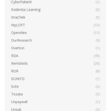
CyberPatient
(1)
Evidentia Learning
(5)
ImaChek
(5)
MyLOFT
(10)
OpenAlex
(15)
OurResearch
(9)
Overton
(1)
RDA
(49)
RemoteXs
(26)
ROR
(8)
SCiNiTO
(1)
Scite
(2)
Tezuka
(5)
Unpaywall
(1)
Unsub
(2)