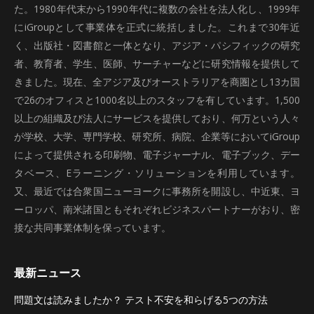
た。1980年代末から1990年代に複数の会社を法人化し、1999年
にiGroupとして事業体を正式に統括しました。これまで30年近
く、出版社・図書館と一体となり、アジア・パシフィックの研究
者、教育者、学生、医師、サーチャーなどに研究情報を提供して
きました。現在、全アジア及びオーストラリアを商圏とし13カ国
で26のオフィスと1000名以上のスタッフを有しています。1,500
以上の組織及び法人にサービスを提供しており、何万という人々
が学校、大学、専門学校、研究所、病院、企業等においてiGroup
によって提供される印刷物、電子ジャーナル、電子ブック、デー
タベース、Eラーニング・ソリューションを利用しています。
又、最近では合衆国ニューヨークに事務所を開設し、中近東、ヨ
ーロッパ、南米諸国ともそれぞれビジネスパートナーがおり、密
接な共同事業体制を保っています。
最新ニュース
問題文は読みましたか？ テスト不安を和らげる5つの方法