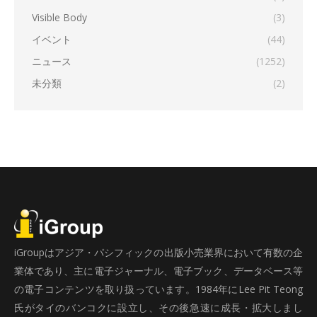
Visible Body
(3)
イベント
(44)
ニュース
(1252)
未分類
(2)
iGroupはアジア・パシフィックの出版小売業界において有数の企
業体であり、主に電子ジャーナル、電子ブック、データベース等
の電子コンテンツを取り扱っています。1984年にLee Pit Teong
氏がタイのバンコクに設立し、その後急速に成長・拡大しまし