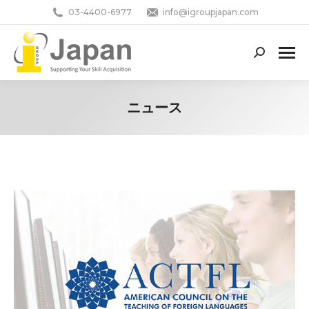
03-4400-6977
info@igroupjapan.com
Search:
ニュース
You are here: