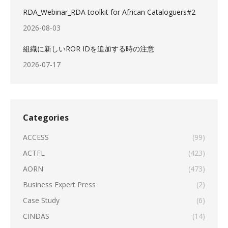
RDA_Webinar_RDA toolkit for African Cataloguers#2
2026-08-03
組織に新しいROR IDを追加する時の注意
2026-07-17
Categories
ACCESS
(99)
ACTFL
(423)
AORN
(473)
Business Expert Press
(2)
Case Study
(6)
CINDAS
(14)