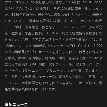
の電子コンテンツを取り扱っています。1984年にLee Pit Teong
氏がタイのバンコクに設立し、その後急速に成長・拡大しまし
た。1980年代末から1990年代に複数の会社を法人化し、1999年
にiGroupとして事業体を正式に統括しました。これまで30年近
く、出版社・図書館と一体となり、アジア・パシフィックの研究
者、教育者、学生、医師、サーチャーなどに研究情報を提供して
きました。現在、全アジア及びオーストラリアを商圏とし13カ国
で26のオフィスと1000名以上のスタッフを有しています。1,500
以上の組織及び法人にサービスを提供しており、何万という人々
が学校、大学、専門学校、研究所、病院、企業等においてiGroup
によって提供される印刷物、電子ジャーナル、電子ブック、デー
タベース、Eラーニング・ソリューションを利用しています。
又、最近では合衆国ニューヨークに事務所を開設し、中近東、ヨ
ーロッパ、南米諸国ともそれぞれビジネスパートナーがおり、密
接な共同事業体制を保っています。
最新ニュース