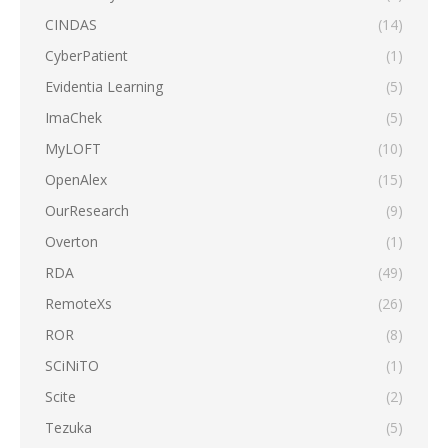
CINDAS
(14)
CyberPatient
(1)
Evidentia Learning
(5)
ImaChek
(5)
MyLOFT
(10)
OpenAlex
(15)
OurResearch
(9)
Overton
(1)
RDA
(49)
RemoteXs
(26)
ROR
(8)
SCiNiTO
(1)
Scite
(2)
Tezuka
(5)