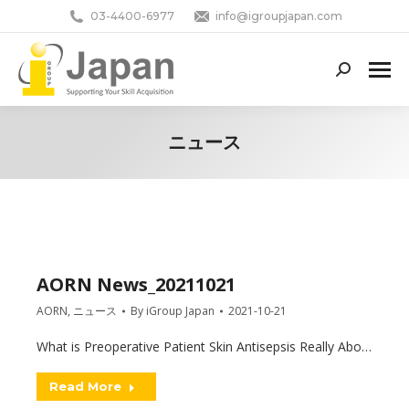
03-4400-6977
info@igroupjapan.com
Search:
ニュース
You are here:
AORN News_20211021
AORN
,
ニュース
By
iGroup Japan
2021-10-21
What is Preoperative Patient Skin Antisepsis Really Abo…
Read More