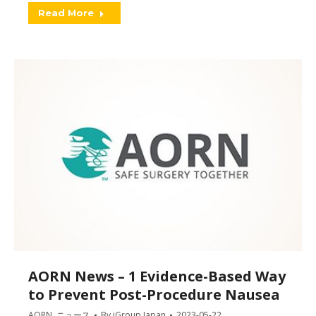
Read More
AORN News – 1 Evidence-Based Way
to Prevent Post-Procedure Nausea
AORN
,
ニュース
By
iGroup Japan
2023-05-22