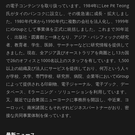
の電子コンテンツを取り扱っています。1984年にLee Pit Teong
氏がタイのバンコクに設立し、その後急速に成長・拡大しまし
た。1980年代末から1990年代に複数の会社を法人化し、1999年
にiGroupとして事業体を正式に統括しました。これまで30年近
く、出版社・図書館と一体となり、アジア・パシフィックの研究
者、教育者、学生、医師、サーチャーなどに研究情報を提供して
きました。現在、全アジア及びオーストラリアを商圏とし13カ国
で26のオフィスと1000名以上のスタッフを有しています。1,500
以上の組織及び法人にサービスを提供しており、何万という人々
が学校、大学、専門学校、研究所、病院、企業等においてiGroup
によって提供される印刷物、電子ジャーナル、電子ブック、デー
タベース、Eラーニング・ソリューションを利用しています。
又、最近では合衆国ニューヨークに事務所を開設し、中近東、ヨ
ーロッパ、南米諸国ともそれぞれビジネスパートナーがおり、密
接な共同事業体制を保っています。
最新ニュース