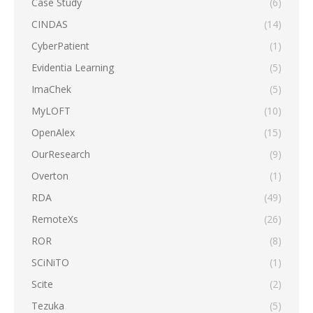
Case Study
(6)
CINDAS
(14)
CyberPatient
(1)
Evidentia Learning
(5)
ImaChek
(5)
MyLOFT
(10)
OpenAlex
(15)
OurResearch
(9)
Overton
(1)
RDA
(49)
RemoteXs
(26)
ROR
(8)
SCiNiTO
(1)
Scite
(2)
Tezuka
(5)