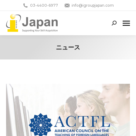
03-4400-6977
info@igroupjapan.com
Search:
ニュース
You are here: