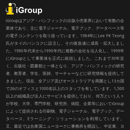
iGroupはアジア・パシフィックの出版小売業界において有数の企
業体であり、主に電子ジャーナル、電子ブック、データベース等
の電子コンテンツを取り扱っています。1984年にLee Pit Teong
氏がタイのバンコクに設立し、その後急速に成長・拡大しまし
た。1980年代末から1990年代に複数の会社を法人化し、1999年
にiGroupとして事業体を正式に統括しました。これまで30年近
く、出版社・図書館と一体となり、アジア・パシフィックの研究
者、教育者、学生、医師、サーチャーなどに研究情報を提供して
きました。現在、全アジア及びオーストラリアを商圏とし13カ国
で26のオフィスと1000名以上のスタッフを有しています。1,500
以上の組織及び法人にサービスを提供しており、何万という人々
が学校、大学、専門学校、研究所、病院、企業等においてiGroup
によって提供される印刷物、電子ジャーナル、電子ブック、デー
タベース、Eラーニング・ソリューションを利用しています。
又、最近では合衆国ニューヨークに事務所を開設し、中近東、ヨ