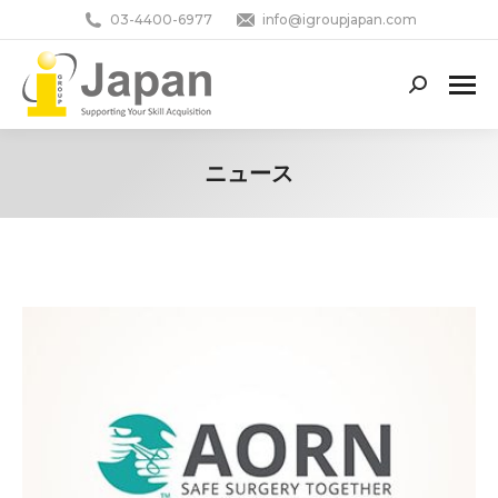
03-4400-6977
info@igroupjapan.com
Search:
ニュース
You are here: