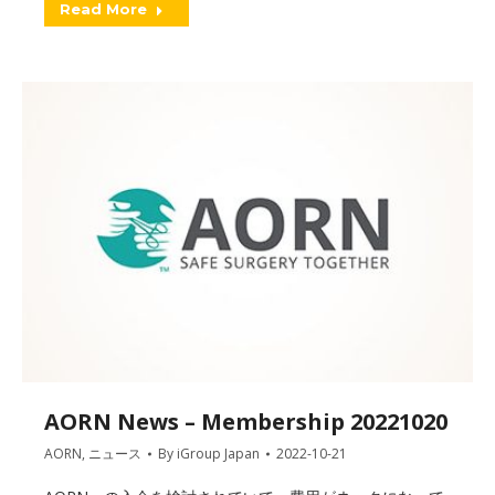
Read More
AORN News – Membership 20221020
AORN
,
ニュース
By
iGroup Japan
2022-10-21