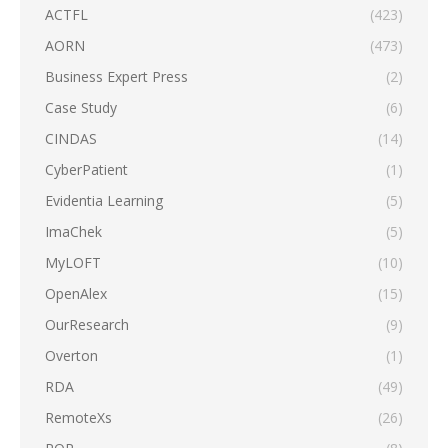
ACTFL
(423)
AORN
(473)
Business Expert Press
(2)
Case Study
(6)
CINDAS
(14)
CyberPatient
(1)
Evidentia Learning
(5)
ImaChek
(5)
MyLOFT
(10)
OpenAlex
(15)
OurResearch
(9)
Overton
(1)
RDA
(49)
RemoteXs
(26)