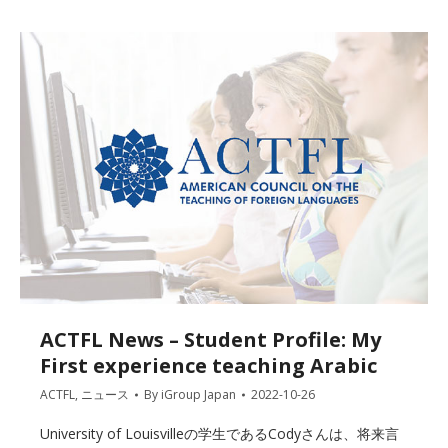
ACTFL News – Student Profile: My
First experience teaching Arabic
ACTFL
,
ニュース
By
iGroup Japan
2022-10-26
University of Louisvilleの学生であるCodyさんは、将来言