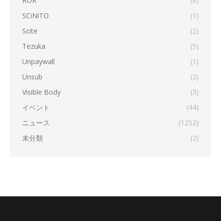
ROR
(8)
SCiNiTO
(1)
Scite
(2)
Tezuka
(5)
Unpaywall
(1)
Unsub
(2)
Visible Body
(3)
イベント
(44)
ニュース
(1252)
未分類
(2)