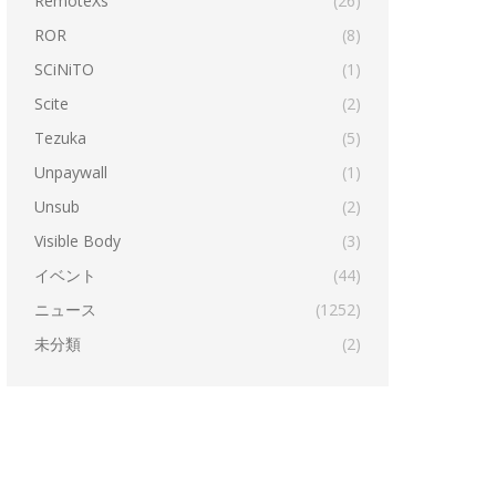
RemoteXs
(26)
ROR
(8)
SCiNiTO
(1)
Scite
(2)
Tezuka
(5)
Unpaywall
(1)
Unsub
(2)
Visible Body
(3)
イベント
(44)
ニュース
(1252)
未分類
(2)