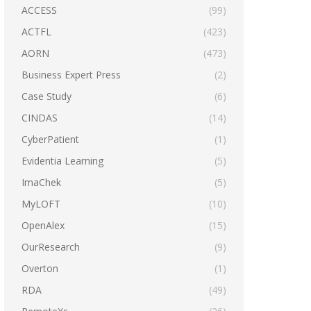
ACCESS
(99)
ACTFL
(423)
AORN
(473)
Business Expert Press
(2)
Case Study
(6)
CINDAS
(14)
CyberPatient
(1)
Evidentia Learning
(5)
ImaChek
(5)
MyLOFT
(10)
OpenAlex
(15)
OurResearch
(9)
Overton
(1)
RDA
(49)