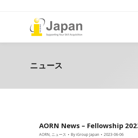
ニュース
AORN News – Fellowship 20
AORN
,
ニュース
By
iGroup Japan
2023-06-06