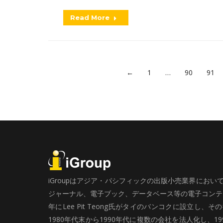
Read More
←
1
…
90
91
iGroupはアジア・パシフィックの出版小売業界にお
ジャーナル、電子ブック、データベース等の電子コンテン
年にLee Pit Teong氏がタイのバンコクに設立し
1980年代末から1990年代に複数の会社を法人化し、19