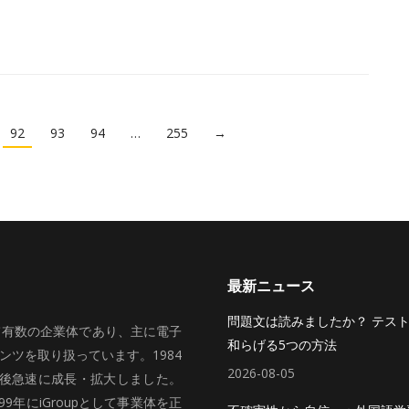
92
93
94
…
255
→
最新ニュース
問題文は読みましたか？ テス
いて有数の企業体であり、主に電子
和らげる5つの方法
ツを取り扱っています。1984
2026-08-05
、その後急速に成長・拡大しました。
99年にiGroupとして事業体を正