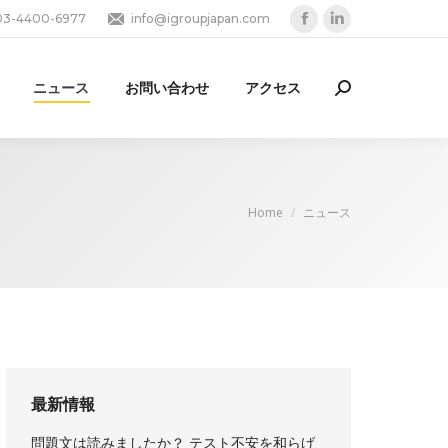
03-4400-6977
info@igroupjapan.com
Facebook
Linkedin
page
page
opens
opens
ニュース
お問い合わせ
アクセス
Search:
in
in
new
new
window
window
You are here:
Home
ニュース
最新情報
問題文は読みましたか？ テスト不安を和らげ