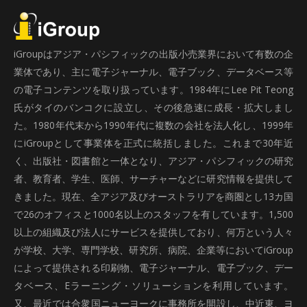
iGroupはアジア・パシフィックの出版小売業界において有数の企
業体であり、主に電子ジャーナル、電子ブック、データベース等
の電子コンテンツを取り扱っています。1984年にLee Pit Teong
氏がタイのバンコクに設立し、その後急速に成長・拡大しまし
た。1980年代末から1990年代に複数の会社を法人化し、1999年
にiGroupとして事業体を正式に統括しました。これまで30年近
く、出版社・図書館と一体となり、アジア・パシフィックの研究
者、教育者、学生、医師、サーチャーなどに研究情報を提供して
きました。現在、全アジア及びオーストラリアを商圏とし13カ国
で26のオフィスと1000名以上のスタッフを有しています。1,500
以上の組織及び法人にサービスを提供しており、何万という人々
が学校、大学、専門学校、研究所、病院、企業等においてiGroup
によって提供される印刷物、電子ジャーナル、電子ブック、デー
タベース、Eラーニング・ソリューションを利用しています。
又、最近では合衆国ニューヨークに事務所を開設し、中近東、ヨ