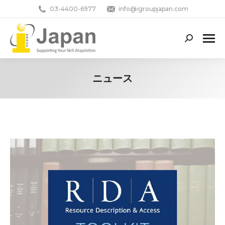
03-4400-6977
info@igroupjapan.com
Search:
ニュース
You are here: