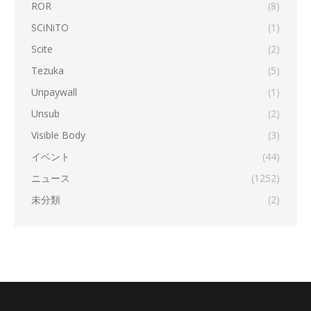
ROR
(8)
SCiNiTO
(1)
Scite
(2)
Tezuka
(5)
Unpaywall
(1)
Unsub
(2)
Visible Body
(3)
イベント
(44)
ニュース
(1252)
未分類
(2)