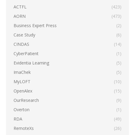
ACTFL
(423)
AORN
(473)
Business Expert Press
(2)
Case Study
(6)
CINDAS
(14)
CyberPatient
(1)
Evidentia Learning
(5)
ImaChek
(5)
MyLOFT
(10)
OpenAlex
(15)
OurResearch
(9)
Overton
(1)
RDA
(49)
RemoteXs
(26)