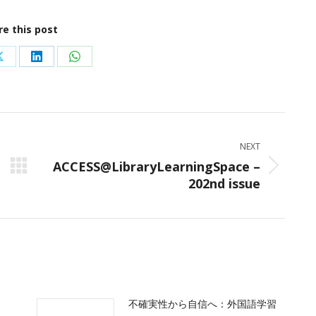
re this post
Share
Share
Share
on
on
on
ok
X
LinkedIn
WhatsApp
NEXT
ACCESS@LibraryLearningSpace –
Next
202nd issue
post:
不確実性から自信へ：外国語学習