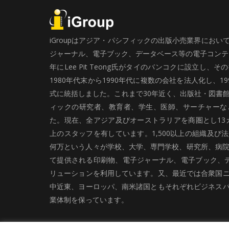
iGroupはアジア・パシフィックの出版小売業界にお
ジャーナル、電子ブック、データベース等の電子コンテン
年にLee Pit Teong氏がタイのバンコクに設立し
1980年代末から1990年代に複数の会社を法人化し、19
式に統括しました。これまで30年近く、出版社・図書
ィックの研究者、教育者、学生、医師、サーチャーな
た。現在、全アジア及びオーストラリアを商圏とし13カ
上のスタッフを有しています。1,500以上の組織及び
何万という人々が学校、大学、専門学校、研究所、病院、
て提供される印刷物、電子ジャーナル、電子ブック、
リューションを利用しています。又、最近では合衆国
中近東、ヨーロッパ、南米諸国ともそれぞれビジネス
業体制を保っています。