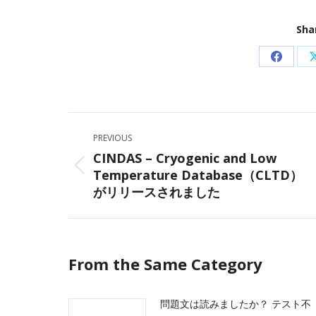
Sha
Share
on
Facebo
Post
PREVIOUS
navigation
CINDAS – Cryogenic and Low
Temperature Database（CLTD）
Previous
がリリースされました
post:
From the Same Category
問題文は読みましたか？ テスト不