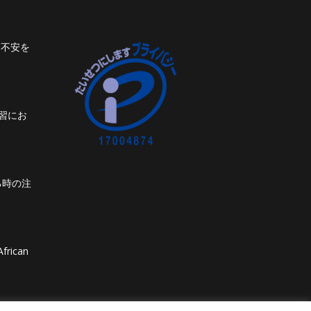
ト不安を
習にお
る時の注
frican