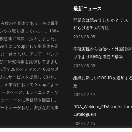
最新ニュース
問題文は読みましたか？ テス
いて有数の企業体であり、主に電子
和らげる5つの方法
ツを取り扱っています。1984
2026-08-05
、その後急速に成長・拡大しました。
99年にiGroupとして事業体を正
不確実性から自信へ：外国語学
館と一体となり、アジア・パシフ
けるより明確な道筋の構築
どに研究情報を提供してきまし
2026-08-05
国で26のオフィスと1000名以
法人にサービスを提供しており、
組織に新しいROR IDを追加す
企業等においてiGroupによっ
意
データベース、Eラーニング・ソ
2026-07-17
ニューヨークに事務所を開設し、
RDA_Webinar_RDA toolkit for A
パートナーがおり、密接な共同事
Cataloguers
2026-07-15