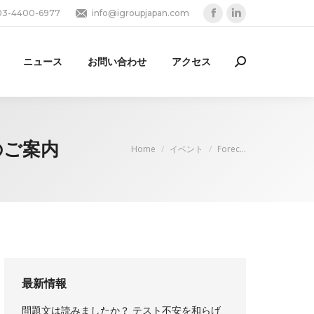
03-4400-6977
info@igroupjapan.com
Facebook
Linkedin
page
page
opens
opens
ニュース
お問い合わせ
アクセス
Search:
in
in
new
new
window
window
てのご案内
You are here:
Home
イベント
Forec…
最新情報
問題文は読みましたか？ テスト不安を和らげ