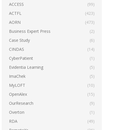
ACCESS
(99)
ACTFL
(423)
AORN
(473)
Business Expert Press
(2)
Case Study
(6)
CINDAS
(14)
CyberPatient
(1)
Evidentia Learning
(5)
ImaChek
(5)
MyLOFT
(10)
OpenAlex
(15)
OurResearch
(9)
Overton
(1)
RDA
(49)