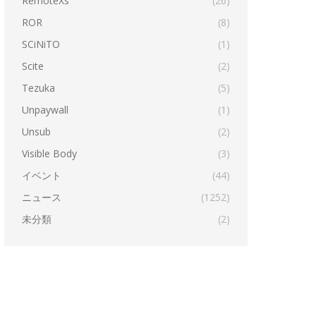
RemoteXs
(26)
ROR
(8)
SCiNiTO
(1)
Scite
(2)
Tezuka
(5)
Unpaywall
(1)
Unsub
(2)
Visible Body
(3)
イベント
(44)
ニュース
(1252)
未分類
(2)