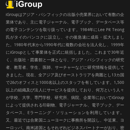
iGroupはアジア・パシフィックの出版小売業界において有数の企
業体であり、主に電子ジャーナル、電子ブック、データベース等
の電子コンテンツを取り扱っています。1984年にLee Pit Teong
氏がタイのバンコクに設立し、その後急速に成長・拡大しまし
た。1980年代末から1990年代に複数の会社を法人化し、1999年
にiGroupとして事業体を正式に統括しました。これまで30年近
く、出版社・図書館と一体となり、アジア・パシフィックの研究
者、教育者、学生、医師、サーチャーなどに研究情報を提供して
きました。現在、全アジア及びオーストラリアを商圏とし13カ国
で26のオフィスと1000名以上のスタッフを有しています。1,500
以上の組織及び法人にサービスを提供しており、何万という人々
が学校、大学、専門学校、研究所、病院、企業等においてiGroup
によって提供される印刷物、電子ジャーナル、電子ブック、デー
タベース、Eラーニング・ソリューションを利用しています。
又、最近では合衆国ニューヨークに事務所を開設し、中近東、ヨ
ーロッパ、南米諸国ともそれぞれビジネスパートナーがおり、密