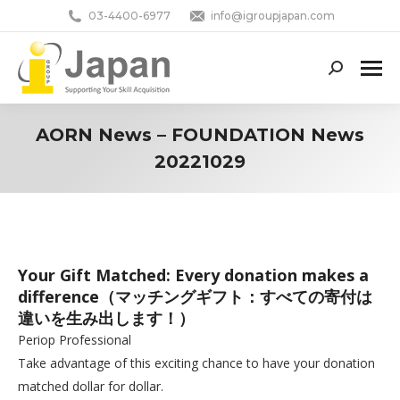
03-4400-6977
info@igroupjapan.com
Search:
AORN News – FOUNDATION News
20221029
You are here:
Your Gift Matched: Every donation makes a
difference（マッチングギフト：すべての寄付は
違いを生み出します！）
Periop Professional
Take advantage of this exciting chance to have your donation
matched dollar for dollar.