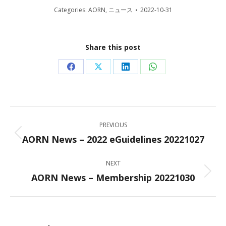
Categories:
AORN
,
ニュース
2022-10-31
Share this post
Share
Share
Share
Share
on
on
on
on
Facebook
X
LinkedIn
WhatsApp
Post
PREVIOUS
navigation
AORN News – 2022 eGuidelines 20221027
Previous
post:
NEXT
AORN News – Membership 20221030
Next
post: