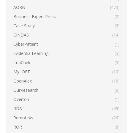
AORN
(473)
Business Expert Press
(2)
Case Study
(6)
CINDAS
(14)
CyberPatient
(1)
Evidentia Learning
(5)
ImaChek
(5)
MyLOFT
(10)
OpenAlex
(15)
OurResearch
(9)
Overton
(1)
RDA
(49)
RemoteXs
(26)
ROR
(8)