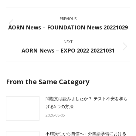
Facebook
X
LinkedIn
WhatsApp
Post
PREVIOUS
navigation
AORN News – FOUNDATION News 20221029
Previous
post:
NEXT
AORN News – EXPO 2022 20221031
Next
post:
From the Same Category
問題文は読みましたか？ テスト不安を和ら
げる5つの方法
2026-08-05
不確実性から自信へ：外国語学習における