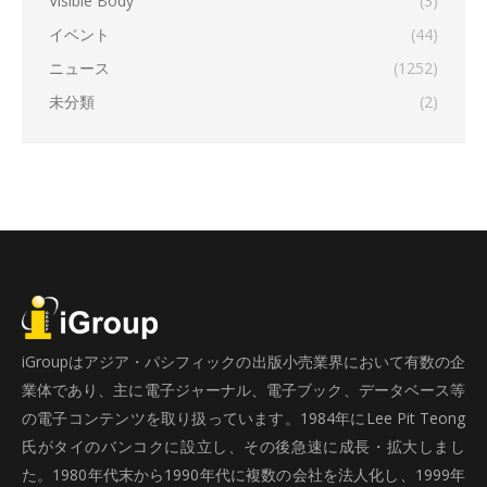
Visible Body
(3)
イベント
(44)
ニュース
(1252)
未分類
(2)
iGroupはアジア・パシフィックの出版小売業界において有数の企
業体であり、主に電子ジャーナル、電子ブック、データベース等
の電子コンテンツを取り扱っています。1984年にLee Pit Teong
氏がタイのバンコクに設立し、その後急速に成長・拡大しまし
た。1980年代末から1990年代に複数の会社を法人化し、1999年