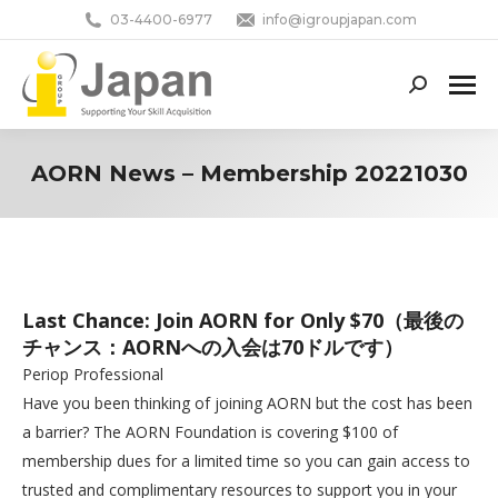
03-4400-6977
info@igroupjapan.com
Search:
AORN News – Membership 20221030
You are here:
Last Chance: Join AORN for Only $70（最後の
チャンス：AORNへの入会は70ドルです）
Periop Professional
Have you been thinking of joining AORN but the cost has been
a barrier? The AORN Foundation is covering $100 of
membership dues for a limited time so you can gain access to
trusted and complimentary resources to support you in your