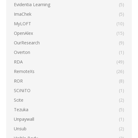
Evidentia Learning
(5)
ImaChek
(5)
MyLOFT
(10)
OpenAlex
(15)
OurResearch
(9)
Overton
(1)
RDA
(49)
RemoteXs
(26)
ROR
(8)
SCiNiTO
(1)
Scite
(2)
Tezuka
(5)
Unpaywall
(1)
Unsub
(2)