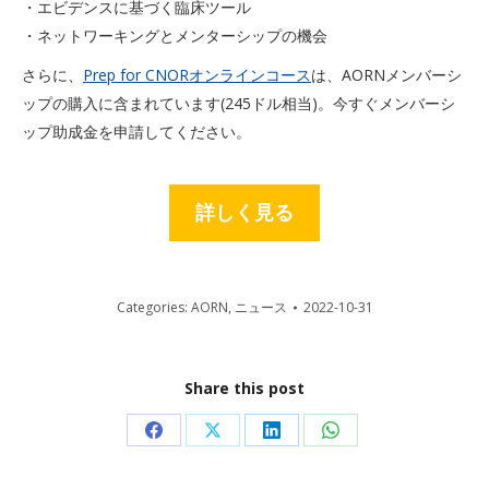
・エビデンスに基づく臨床ツール
・ネットワーキングとメンターシップの機会
さらに、
Prep for CNORオンラインコース
は、AORNメンバーシ
ップの購入に含まれています(245ドル相当)。今すぐメンバーシ
ップ助成金を申請してください。
詳しく見る
Categories:
AORN
,
ニュース
2022-10-31
Share this post
Share
Share
Share
Share
on
on
on
on