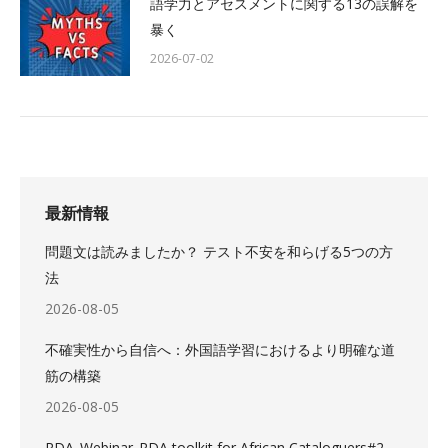
語学力とアセスメントに関する13の誤解を
暴く
2026-07-02
最新情報
問題文は読みましたか？ テスト不安を和らげる5つの方
法
2026-08-05
不確実性から自信へ：外国語学習におけるより明確な道
筋の構築
2026-08-05
RDA_Webinar_RDA toolkit for African Cataloguers#2