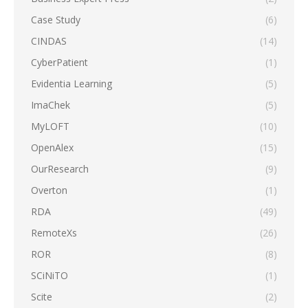
Case Study
(6)
CINDAS
(14)
CyberPatient
(1)
Evidentia Learning
(5)
ImaChek
(5)
MyLOFT
(10)
OpenAlex
(15)
OurResearch
(9)
Overton
(1)
RDA
(49)
RemoteXs
(26)
ROR
(8)
SCiNiTO
(1)
Scite
(2)