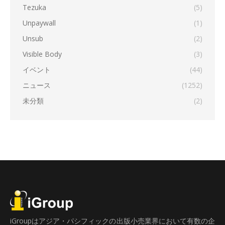
Tezuka
(5)
Unpaywall
(1)
Unsub
(2)
Visible Body
(3)
イベント
(44)
ニュース
(1252)
未分類
(2)
iGroupはアジア・パシフィックの出版小売業界において有数の企