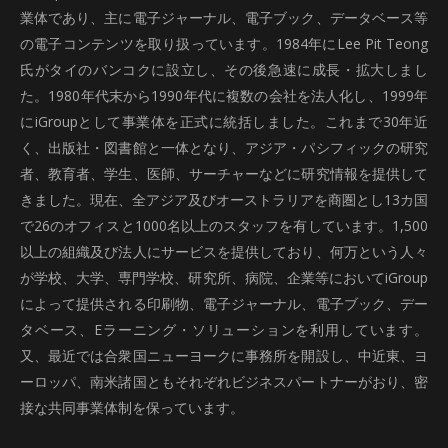
業体であり、主に電子ジャーナル、電子ブック、データベース等
の電子コンテンツを取り扱っています。1984年にLee Pit Teong
氏がタイのバンコクに設立し、その後急速に成長・拡大しまし
た。1980年代末から1990年代に複数の会社を法人化し、1999年
にiGroupとして事業体を正式に統括しました。これまで30年近
く、出版社・図書館と一体となり、アジア・パシフィックの研究
者、教育者、学生、医師、サーチャーなどに研究情報を提供して
きました。現在、全アジア及びオーストラリアを商圏とし13カ国
で26のオフィスと1000名以上のスタッフを有しています。1,500
以上の組織及び法人にサービスを提供しており、何万という人々
が学校、大学、専門学校、研究所、病院、企業等においてiGroup
によって提供される印刷物、電子ジャーナル、電子ブック、デー
タベース、Eラーニング・ソリューションを利用しています。
又、最近では合衆国ニューヨークに事務所を開設し、中近東、ヨ
ーロッパ、南米諸国ともそれぞれビジネスパートナーがおり、密
接な共同事業体制を保っています。