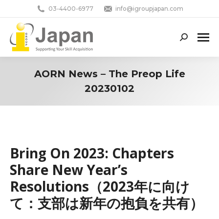
03-4400-6977
info@igroupjapan.com
Search:
AORN News – The Preop Life
20230102
You are here:
Bring On 2023: Chapters
Share New Year’s
Resolutions（2023年に向け
て：支部は新年の抱負を共有）