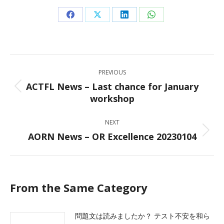
Share
Share
Share
Share
on
on
on
on
Facebook
X
LinkedIn
WhatsApp
Post
PREVIOUS
navigation
ACTFL News – Last chance for January
Previous
workshop
post:
NEXT
AORN News – OR Excellence 20230104
Next
post:
From the Same Category
問題文は読みましたか？ テスト不安を和ら