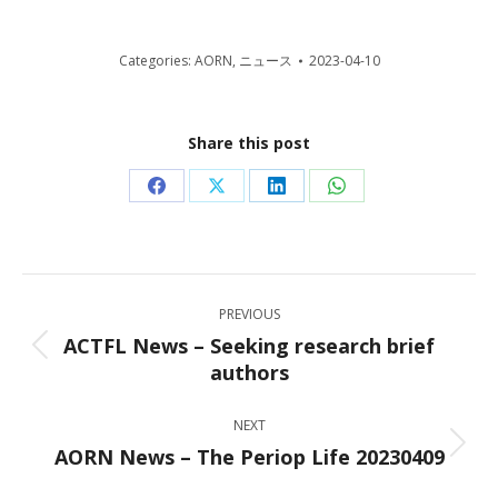
Categories:
AORN
,
ニュース
2023-04-10
Share this post
Share
Share
Share
Share
on
on
on
on
Facebook
X
LinkedIn
WhatsApp
Post
PREVIOUS
navigation
ACTFL News – Seeking research brief
Previous
authors
post:
NEXT
AORN News – The Periop Life 20230409
Next
post: