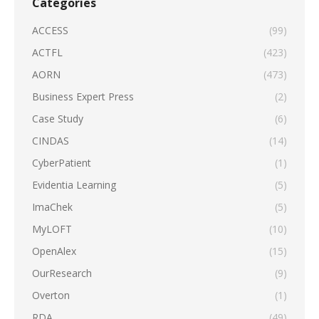
Categories
ACCESS
(99)
ACTFL
(423)
AORN
(473)
Business Expert Press
(2)
Case Study
(6)
CINDAS
(14)
CyberPatient
(1)
Evidentia Learning
(5)
ImaChek
(5)
MyLOFT
(10)
OpenAlex
(15)
OurResearch
(9)
Overton
(1)
RDA
(49)