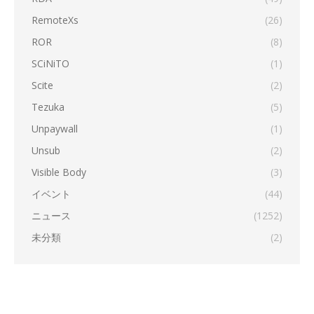
RemoteXs
(26)
ROR
(8)
SCiNiTO
(1)
Scite
(2)
Tezuka
(5)
Unpaywall
(1)
Unsub
(2)
Visible Body
(3)
イベント
(44)
ニュース
(1252)
未分類
(2)