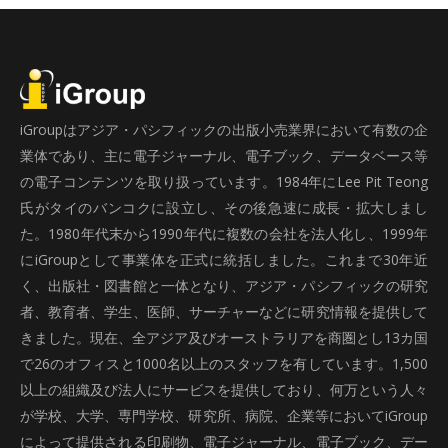
iGroupはアジア・パシフィックの出版小売業界において有数の企
業体であり、主に電子ジャーナル、電子ブック、データベース等
の電子コンテンツを取り扱っています。1984年にLee Pit Teong
氏がタイのバンコクに設立し、その後急速に成長・拡大しまし
た。1980年代末から1990年代に複数の会社を法人化し、1999年
にiGroupとして事業体を正式に統括しました。これまで30年近
く、出版社・図書館と一体となり、アジア・パシフィックの研究
者、教育者、学生、医師、サーチャーなどに研究情報を提供して
きました。現在、全アジア及びオーストラリアを商圏とし13カ国
で26のオフィスと1000名以上のスタッフを有しています。1,500
以上の組織及び法人にサービスを提供しており、何万という人々
が学校、大学、専門学校、研究所、病院、企業等においてiGroup
によって提供される印刷物、電子ジャーナル、電子ブック、デー