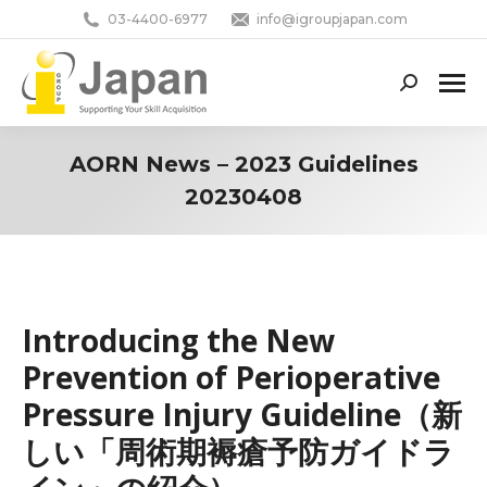
03-4400-6977
info@igroupjapan.com
Search:
AORN News – 2023 Guidelines
20230408
You are here:
Introducing the New
Prevention of Perioperative
Pressure Injury Guideline（新
しい「周術期褥瘡予防ガイドラ