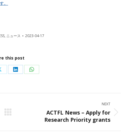
す。
ESS
,
ニュース
2023-04-17
re this post
Share
Share
Share
on
on
on
ok
X
LinkedIn
WhatsApp
NEXT
ACTFL News – Apply for
Next
Research Priority grants
post: