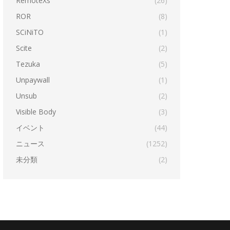
RemoteXs
(26)
ROR
(8)
SCiNiTO
(1)
Scite
(2)
Tezuka
(5)
Unpaywall
(1)
Unsub
(2)
Visible Body
(3)
イベント
(44)
ニュース
(1252)
未分類
(2)