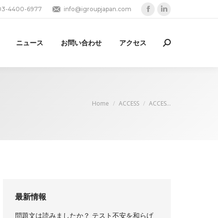
03-4400-6977
info@igroupjapan.com
Facebook
Linkedin
page
page
opens
opens
ニュース
お問い合わせ
アクセス
Search:
in
in
new
new
window
window
You are here:
Home
ACCESS
ACCES…
最新情報
問題文は読みましたか？ テスト不安を和らげ