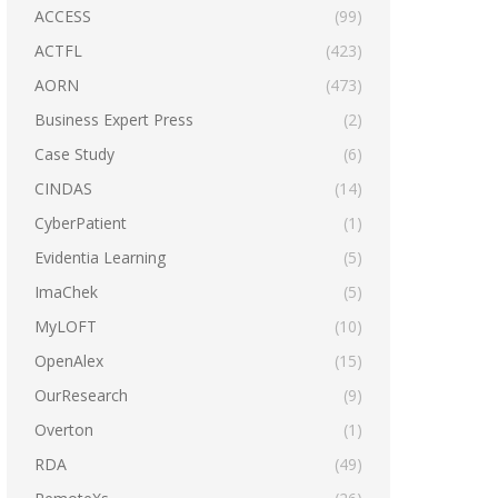
ACCESS
(99)
ACTFL
(423)
AORN
(473)
Business Expert Press
(2)
Case Study
(6)
CINDAS
(14)
CyberPatient
(1)
Evidentia Learning
(5)
ImaChek
(5)
MyLOFT
(10)
OpenAlex
(15)
OurResearch
(9)
Overton
(1)
RDA
(49)