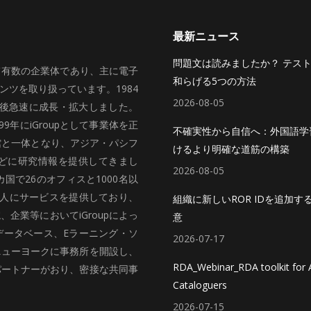
最新ニュース
問題文は読みましたか？ テス
いて有数の企業体であり、主に電子
和らげる5つの方法
ツを取り扱っています。1984
2026-08-05
、その後急速に成長・拡大しました。
99年にiGroupとして事業体を正
不確実性から自信へ：外国語学
館と一体となり、アジア・パシフ
けるより明確な道筋の構築
どに研究情報を提供してきまし
2026-08-05
国で26のオフィスと1000名以
法人にサービスを提供しており、
組織に新しいROR IDを追加す
企業等においてiGroupによっ
意
データベース、Eラーニング・ソ
2026-07-17
ニューヨークに事務所を開設し、
RDA_Webinar_RDA toolkit for A
パートナーがおり、密接な共同事
Cataloguers
2026-07-15