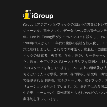
iGroupはアジア・パシフィックの出版小売業界にお
ジャーナル、電子ブック、データベース等の電子コンテン
年にLee Pit Teong氏がタイのバンコクに設立し
1980年代末から1990年代に複数の会社を法人化し、19
式に統括しました。これまで30年近く、出版社・図書
ィックの研究者、教育者、学生、医師、サーチャーな
た。現在、全アジア及びオーストラリアを商圏とし13カ
上のスタッフを有しています。1,500以上の組織及び
何万という人々が学校、大学、専門学校、研究所、病院、
て提供される印刷物、電子ジャーナル、電子ブック、
リューションを利用しています。又、最近では合衆国
中近東、ヨーロッパ、南米諸国ともそれぞれビジネス
業体制を保っています。