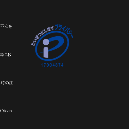
ト不安を
習にお
る時の注
frican