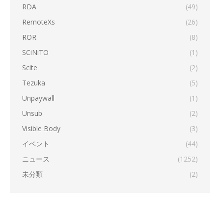
RDA
(49)
RemoteXs
(26)
ROR
(8)
SCiNiTO
(1)
Scite
(2)
Tezuka
(5)
Unpaywall
(1)
Unsub
(2)
Visible Body
(3)
イベント
(44)
ニュース
(1252)
未分類
(2)