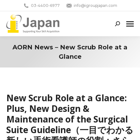
03-4400-6977
info@igroupjapan.com
Search:
AORN News – New Scrub Role at a
Glance
You are here:
New Scrub Role at a Glance:
Plus, New Design &
Maintenance of the Surgical
Suite Guideline（一目でわかる