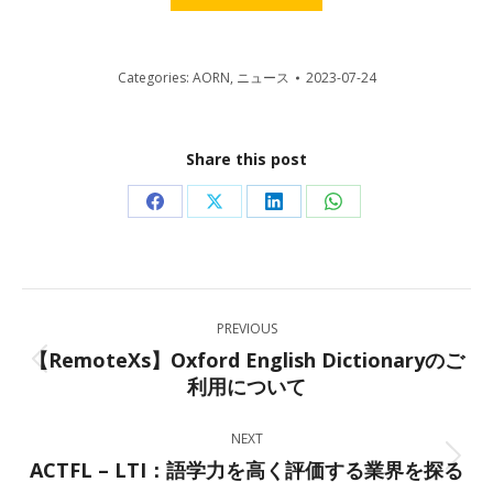
Categories:
AORN
,
ニュース
2023-07-24
Share this post
Share
Share
Share
Share
on
on
on
on
Facebook
X
LinkedIn
WhatsApp
Post
PREVIOUS
navigation
【RemoteXs】Oxford English Dictionaryのご
Previous
利用について
post:
NEXT
ACTFL – LTI：語学力を高く評価する業界を探る
Next