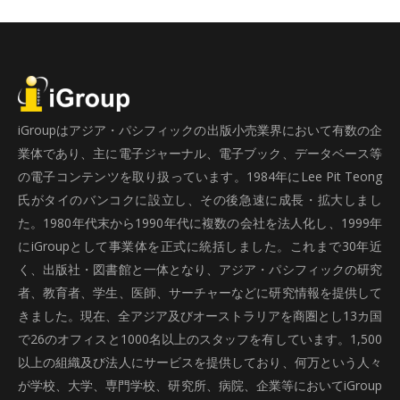
iGroupはアジア・パシフィックの出版小売業界において有数の企
業体であり、主に電子ジャーナル、電子ブック、データベース等
の電子コンテンツを取り扱っています。1984年にLee Pit Teong
氏がタイのバンコクに設立し、その後急速に成長・拡大しまし
た。1980年代末から1990年代に複数の会社を法人化し、1999年
にiGroupとして事業体を正式に統括しました。これまで30年近
く、出版社・図書館と一体となり、アジア・パシフィックの研究
者、教育者、学生、医師、サーチャーなどに研究情報を提供して
きました。現在、全アジア及びオーストラリアを商圏とし13カ国
で26のオフィスと1000名以上のスタッフを有しています。1,500
以上の組織及び法人にサービスを提供しており、何万という人々
が学校、大学、専門学校、研究所、病院、企業等においてiGroup