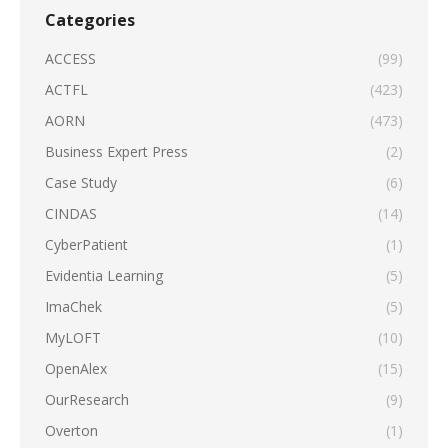
Categories
ACCESS
(99)
ACTFL
(423)
AORN
(473)
Business Expert Press
(2)
Case Study
(6)
CINDAS
(14)
CyberPatient
(1)
Evidentia Learning
(5)
ImaChek
(5)
MyLOFT
(10)
OpenAlex
(15)
OurResearch
(9)
Overton
(1)